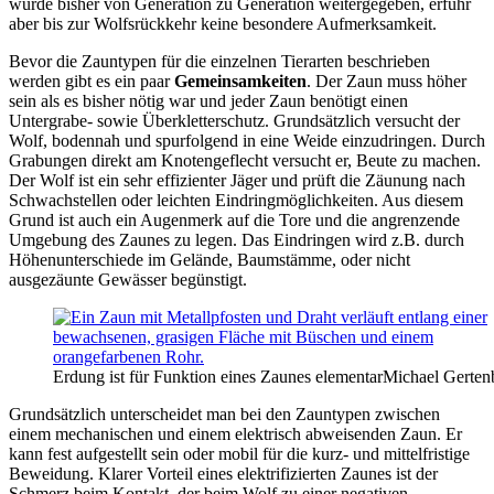
wurde bisher von Generation zu Generation weitergegeben, erfuhr
aber bis zur Wolfsrückkehr keine besondere Aufmerksamkeit.
Bevor die Zauntypen für die einzelnen Tierarten beschrieben
werden gibt es ein paar
Gemeinsamkeiten
. Der Zaun muss höher
sein als es bisher nötig war und jeder Zaun benötigt einen
Untergrabe- sowie Überkletterschutz. Grundsätzlich versucht der
Wolf, bodennah und spurfolgend in eine Weide einzudringen. Durch
Grabungen direkt am Knotengeflecht versucht er, Beute zu machen.
Der Wolf ist ein sehr effizienter Jäger und prüft die Zäunung nach
Schwachstellen oder leichten Eindringmöglichkeiten. Aus diesem
Grund ist auch ein Augenmerk auf die Tore und die angrenzende
Umgebung des Zaunes zu legen. Das Eindringen wird z.B. durch
Höhenunterschiede im Gelände, Baumstämme, oder nicht
ausgezäunte Gewässer begünstigt.
Erdung ist für Funktion eines Zaunes elementar
Michael Gerten
Grundsätzlich unterscheidet man bei den Zauntypen zwischen
einem mechanischen und einem elektrisch abweisenden Zaun. Er
kann fest aufgestellt sein oder mobil für die kurz- und mittelfristige
Beweidung. Klarer Vorteil eines elektrifizierten Zaunes ist der
Schmerz beim Kontakt, der beim Wolf zu einer negativen