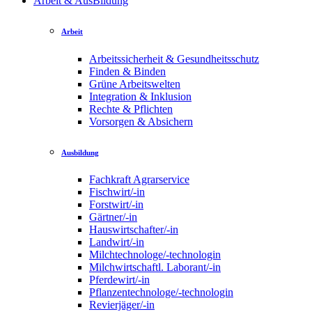
Arbeit & AusBildung
Arbeit
Arbeitssicherheit & Gesundheitsschutz
Finden & Binden
Grüne Arbeitswelten
Integration & Inklusion
Rechte & Pflichten
Vorsorgen & Absichern
Ausbildung
Fachkraft Agrarservice
Fischwirt/-in
Forstwirt/-in
Gärtner/-in
Hauswirtschafter/-in
Landwirt/-in
Milchtechnologe/-technologin
Milchwirtschaftl. Laborant/-in
Pferdewirt/-in
Pflanzentechnologe/-technologin
Revierjäger/-in