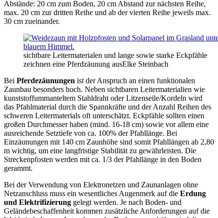
Abstände: 20 cm zum Boden, 20 cm Abstand zur nächsten Reihe,
max. 20 cm zur dritten Reihe und ab der vierten Reihe jeweils max.
30 cm zueinander.
sichtbare Leitermaterialen und lange sowie starke Eckpfähle
zeichnen eine Pferdzäunung aus
Elke Steinbach
Bei
Pferdezäunungen
ist der Anspruch an einen funktionalen
Zaunbau besonders hoch. Neben sichtbaren Leitermaterialien wie
kunststoffummanteltem Stahldraht oder Litzenseile/Kordeln wird
das Pfahlmaterial durch die Spannkräfte und der Anzahl Reihen des
schweren Leitermaterials oft unterschätzt. Eckpfähle sollten einen
großen Durchmesser haben (mind. 16-18 cm) sowie vor allem eine
ausreichende Setztiefe von ca. 100% der Pfahllänge. Bei
Einzäunungen mit 140 cm Zaunhöhe sind somit Pfahllängen ab 2,80
m wichtig, um eine langfristige Stabilität zu gewährleisten. Die
Streckenpfosten werden mit ca. 1/3 der Pfahllänge in den Boden
gerammt.
Bei der Verwendung von Elektronetzen und Zaunanlagen ohne
Netzanschluss muss ein wesentliches Augenmerk auf die
Erdung
und Elektrifizierung
gelegt werden. Je nach Boden- und
Geländebeschaffenheit kommen zusätzliche Anforderungen auf die