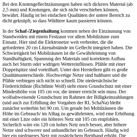
Bei den Knotengeflechtzäunungen haben sich dickeres Material (ab
2,5 mm) und Knotungen, die sich nicht verschieben können,
bewährt. Häufig ist bei einfachen Qualitäten der untere Bereich zu
dicht geknüpft, so dass Wildtiere kaum passieren können.
In der
Schaf-/Ziegenhaltung
kommen neben der Einzäunung von
Standweiden mit einem Festzaun vor allem Mobilzäune zum
Einsatz. Hier sind die Elektronetze weit verbreitet, die die
geforderten 20 cm Litzenabstände im Geflecht integriert haben. Die
Schwierigkeit bei Mobilzäunen ist die Gewährleistung von
Standhaftigkeit, Spannung des Materials und korrektem Aufbau
auch bei Sturm oder widrigen Wettereinflüssen. Pfähle mit einer
Doppelspitze sind vorteilhaft. Unter den Herstellern gibt es große
Qualitätsunterschiede. Hochwertige Netze sind haltbarer und die
Pfähle verbiegen sich nicht so schnell. Die niedersächsische
Förderrichtlinie (Richtlinie Wolf) sieht einen Grundschutz mit einer
Mindesthöhe von 105 cm vor, die immer erreicht sein muss. Der
wolfsabweisende Grundschutz im Rahmen der Billigkeitszahlungen
(und auch zur Erfüllung der Vorgaben der RL SchaNa)
bleibt
zunächst weiterhin bei 90 cm. Um gerade bei Mobilzäunen die
Höhe im Gebrauch/ im Alltag zu gewährleisten, wird eine Erhöhung
mit einer Litze oder ein höheres Netz mit 105 cm empfohlen.
Sicherlich wäre ein 120 cm hohes Netz noch besser, aber höhere
Netze sind schwerer und unhandlicher im Gebrauch. Häufig wird
hier ein niedrigeres Netz mit zusätzlichem Breitband erhöht. Die