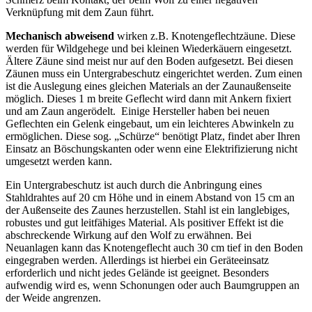
Verknüpfung mit dem Zaun führt.
Mechanisch abweisend
wirken z.B. Knotengeflechtzäune. Diese
werden für Wildgehege und bei kleinen Wiederkäuern eingesetzt.
Ältere Zäune sind meist nur auf den Boden aufgesetzt. Bei diesen
Zäunen muss ein Untergrabeschutz eingerichtet werden. Zum einen
ist die Auslegung eines gleichen Materials an der Zaunaußenseite
möglich. Dieses 1 m breite Geflecht wird dann mit Ankern fixiert
und am Zaun angerödelt. Einige Hersteller haben bei neuen
Geflechten ein Gelenk eingebaut, um ein leichteres Abwinkeln zu
ermöglichen. Diese sog. „Schürze“ benötigt Platz, findet aber Ihren
Einsatz an Böschungskanten oder wenn eine Elektrifizierung nicht
umgesetzt werden kann.
Ein Untergrabeschutz ist auch durch die Anbringung eines
Stahldrahtes auf 20 cm Höhe und in einem Abstand von 15 cm an
der Außenseite des Zaunes herzustellen. Stahl ist ein langlebiges,
robustes und gut leitfähiges Material. Als positiver Effekt ist die
abschreckende Wirkung auf den Wolf zu erwähnen. Bei
Neuanlagen kann das Knotengeflecht auch 30 cm tief in den Boden
eingegraben werden. Allerdings ist hierbei ein Geräteeinsatz
erforderlich und nicht jedes Gelände ist geeignet. Besonders
aufwendig wird es, wenn Schonungen oder auch Baumgruppen an
der Weide angrenzen.