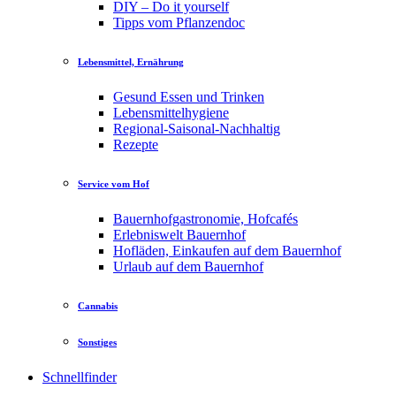
DIY – Do it yourself
Tipps vom Pflanzendoc
Lebensmittel, Ernährung
Gesund Essen und Trinken
Lebensmittelhygiene
Regional-Saisonal-Nachhaltig
Rezepte
Service vom Hof
Bauernhofgastronomie, Hofcafés
Erlebniswelt Bauernhof
Hofläden, Einkaufen auf dem Bauernhof
Urlaub auf dem Bauernhof
Cannabis
Sonstiges
Schnellfinder