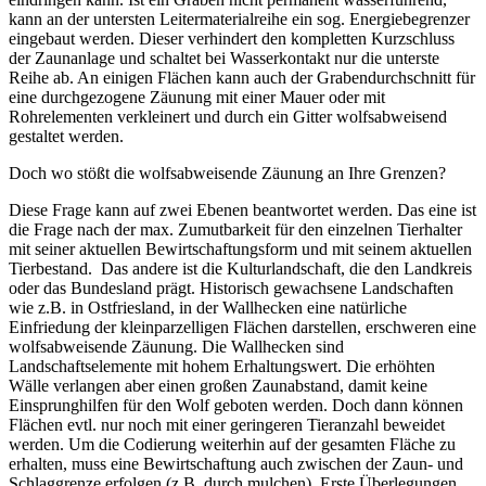
kann an der untersten Leitermaterialreihe ein sog. Energiebegrenzer
eingebaut werden. Dieser verhindert den kompletten Kurzschluss
der Zaunanlage und schaltet bei Wasserkontakt nur die unterste
Reihe ab. An einigen Flächen kann auch der Grabendurchschnitt für
eine durchgezogene Zäunung mit einer Mauer oder mit
Rohrelementen verkleinert und durch ein Gitter wolfsabweisend
gestaltet werden.
Doch wo stößt die wolfsabweisende Zäunung an Ihre Grenzen?
Diese Frage kann auf zwei Ebenen beantwortet werden. Das eine ist
die Frage nach der max. Zumutbarkeit für den einzelnen Tierhalter
mit seiner aktuellen Bewirtschaftungsform und mit seinem aktuellen
Tierbestand. Das andere ist die Kulturlandschaft, die den Landkreis
oder das Bundesland prägt. Historisch gewachsene Landschaften
wie z.B. in Ostfriesland, in der Wallhecken eine natürliche
Einfriedung der kleinparzelligen Flächen darstellen, erschweren eine
wolfsabweisende Zäunung. Die Wallhecken sind
Landschaftselemente mit hohem Erhaltungswert. Die erhöhten
Wälle verlangen aber einen großen Zaunabstand, damit keine
Einsprunghilfen für den Wolf geboten werden. Doch dann können
Flächen evtl. nur noch mit einer geringeren Tieranzahl beweidet
werden. Um die Codierung weiterhin auf der gesamten Fläche zu
erhalten, muss eine Bewirtschaftung auch zwischen der Zaun- und
Schlaggrenze erfolgen (z.B. durch mulchen). Erste Überlegungen