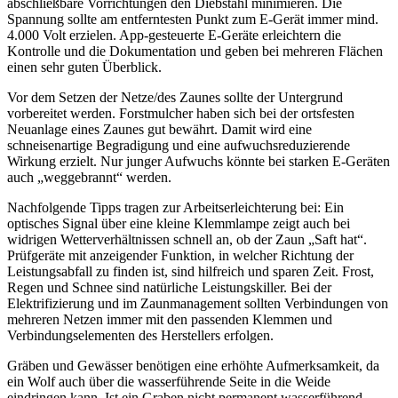
abschließbare Vorrichtungen den Diebstahl minimieren. Die
Spannung sollte am entferntesten Punkt zum E-Gerät immer mind.
4.000 Volt erzielen. App-gesteuerte E-Geräte erleichtern die
Kontrolle und die Dokumentation und geben bei mehreren Flächen
einen sehr guten Überblick.
Vor dem Setzen der Netze/des Zaunes sollte der Untergrund
vorbereitet werden. Forstmulcher haben sich bei der ortsfesten
Neuanlage eines Zaunes gut bewährt. Damit wird eine
schneisenartige Begradigung und eine aufwuchsreduzierende
Wirkung erzielt. Nur junger Aufwuchs könnte bei starken E-Geräten
auch „weggebrannt“ werden.
Nachfolgende Tipps tragen zur Arbeitserleichterung bei: Ein
optisches Signal über eine kleine Klemmlampe zeigt auch bei
widrigen Wetterverhältnissen schnell an, ob der Zaun „Saft hat“.
Prüfgeräte mit anzeigender Funktion, in welcher Richtung der
Leistungsabfall zu finden ist, sind hilfreich und sparen Zeit. Frost,
Regen und Schnee sind natürliche Leistungskiller. Bei der
Elektrifizierung und im Zaunmanagement sollten Verbindungen von
mehreren Netzen immer mit den passenden Klemmen und
Verbindungselementen des Herstellers erfolgen.
Gräben und Gewässer benötigen eine erhöhte Aufmerksamkeit, da
ein Wolf auch über die wasserführende Seite in die Weide
eindringen kann. Ist ein Graben nicht permanent wasserführend,