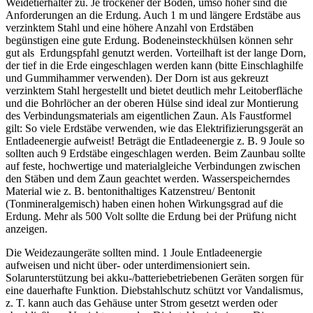
Weidetierhalter zu. Je trockener der Boden, umso höher sind die
Anforderungen an die Erdung. Auch 1 m und längere Erdstäbe aus
verzinktem Stahl und eine höhere Anzahl von Erdstäben
begünstigen eine gute Erdung. Bodeneinsteckhülsen können sehr
gut als Erdungspfahl genutzt werden. Vorteilhaft ist der lange Dorn,
der tief in die Erde eingeschlagen werden kann (bitte Einschlaghilfe
und Gummihammer verwenden). Der Dorn ist aus gekreuzt
verzinktem Stahl hergestellt und bietet deutlich mehr Leitoberfläche
und die Bohrlöcher an der oberen Hülse sind ideal zur Montierung
des Verbindungsmaterials am eigentlichen Zaun. Als Faustformel
gilt: So viele Erdstäbe verwenden, wie das Elektrifizierungsgerät an
Entladeenergie aufweist! Beträgt die Entladeenergie z. B. 9 Joule so
sollten auch 9 Erdstäbe eingeschlagen werden. Beim Zaunbau sollte
auf feste, hochwertige und materialgleiche Verbindungen zwischen
den Stäben und dem Zaun geachtet werden. Wasserspeicherndes
Material wie z. B. bentonithaltiges Katzenstreu/ Bentonit
(Tonmineralgemisch) haben einen hohen Wirkungsgrad auf die
Erdung. Mehr als 500 Volt sollte die Erdung bei der Prüfung nicht
anzeigen.
Die Weidezaungeräte sollten mind. 1 Joule Entladeenergie
aufweisen und nicht über- oder unterdimensioniert sein.
Solarunterstützung bei akku-/batteriebetriebenen Geräten sorgen für
eine dauerhafte Funktion. Diebstahlschutz schützt vor Vandalismus,
z. T. kann auch das Gehäuse unter Strom gesetzt werden oder