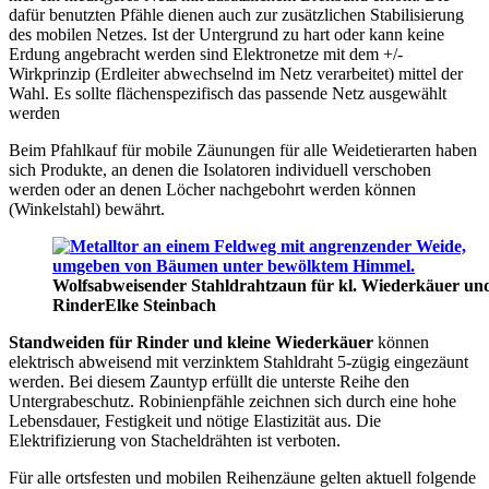
dafür benutzten Pfähle dienen auch zur zusätzlichen Stabilisierung
des mobilen Netzes. Ist der Untergrund zu hart oder kann keine
Erdung angebracht werden sind Elektronetze mit dem +/-
Wirkprinzip (Erdleiter abwechselnd im Netz verarbeitet) mittel der
Wahl. Es sollte flächenspezifisch das passende Netz ausgewählt
werden
Beim Pfahlkauf für mobile Zäunungen für alle Weidetierarten haben
sich Produkte, an denen die Isolatoren individuell verschoben
werden oder an denen Löcher nachgebohrt werden können
(Winkelstahl) bewährt.
Wolfsabweisender Stahldrahtzaun für kl. Wiederkäuer un
Rinder
Elke Steinbach
Standweiden für Rinder und kleine Wiederkäuer
können
elektrisch abweisend mit verzinktem Stahldraht 5-zügig eingezäunt
werden. Bei diesem Zauntyp erfüllt die unterste Reihe den
Untergrabeschutz. Robinienpfähle zeichnen sich durch eine hohe
Lebensdauer, Festigkeit und nötige Elastizität aus. Die
Elektrifizierung von Stacheldrähten ist verboten.
Für alle ortsfesten und mobilen Reihenzäune gelten aktuell folgende