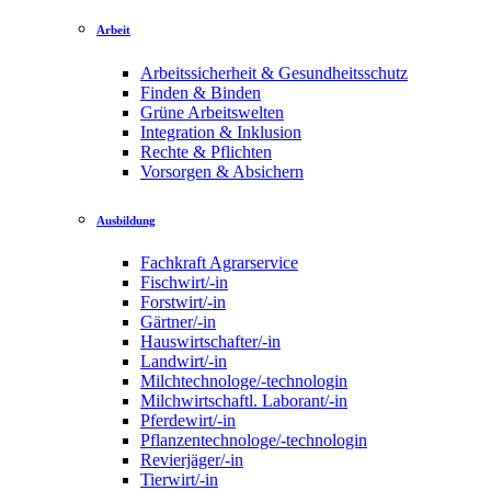
Arbeit
Arbeitssicherheit & Gesundheitsschutz
Finden & Binden
Grüne Arbeitswelten
Integration & Inklusion
Rechte & Pflichten
Vorsorgen & Absichern
Ausbildung
Fachkraft Agrarservice
Fischwirt/-in
Forstwirt/-in
Gärtner/-in
Hauswirtschafter/-in
Landwirt/-in
Milchtechnologe/-technologin
Milchwirtschaftl. Laborant/-in
Pferdewirt/-in
Pflanzentechnologe/-technologin
Revierjäger/-in
Tierwirt/-in