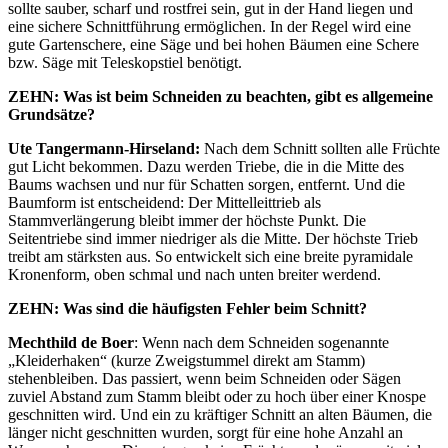
sollte sauber, scharf und rostfrei sein, gut in der Hand liegen und
eine sichere Schnittführung ermöglichen. In der Regel wird eine
gute Gartenschere, eine Säge und bei hohen Bäumen eine Schere
bzw. Säge mit Teleskopstiel benötigt.
ZEHN: Was ist beim Schneiden zu beachten, gibt es allgemeine
Grundsätze?
Ute Tangermann-Hirseland:
Nach dem Schnitt sollten alle Früchte
gut Licht bekommen. Dazu werden Triebe, die in die Mitte des
Baums wachsen und nur für Schatten sorgen, entfernt. Und die
Baumform ist entscheidend: Der Mittelleittrieb als
Stammverlängerung bleibt immer der höchste Punkt. Die
Seitentriebe sind immer niedriger als die Mitte. Der höchste Trieb
treibt am stärksten aus. So entwickelt sich eine breite pyramidale
Kronenform, oben schmal und nach unten breiter werdend.
ZEHN: Was sind die häufigsten Fehler beim Schnitt?
Mechthild de Boer
: Wenn nach dem Schneiden sogenannte
„Kleiderhaken“ (kurze Zweigstummel direkt am Stamm)
stehenbleiben. Das passiert, wenn beim Schneiden oder Sägen
zuviel Abstand zum Stamm bleibt oder zu hoch über einer Knospe
geschnitten wird. Und ein zu kräftiger Schnitt an alten Bäumen, die
länger nicht geschnitten wurden, sorgt für eine hohe Anzahl an