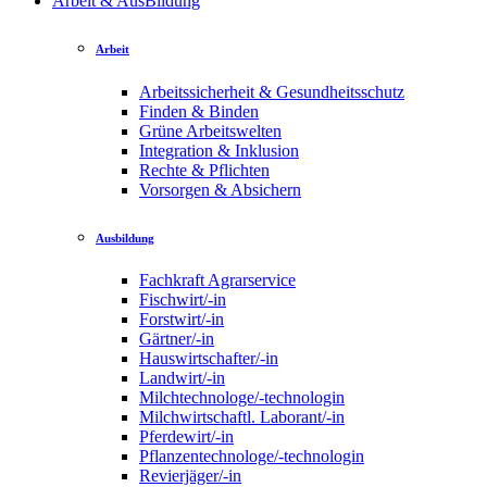
Arbeit & AusBildung
Arbeit
Arbeitssicherheit & Gesundheitsschutz
Finden & Binden
Grüne Arbeitswelten
Integration & Inklusion
Rechte & Pflichten
Vorsorgen & Absichern
Ausbildung
Fachkraft Agrarservice
Fischwirt/-in
Forstwirt/-in
Gärtner/-in
Hauswirtschafter/-in
Landwirt/-in
Milchtechnologe/-technologin
Milchwirtschaftl. Laborant/-in
Pferdewirt/-in
Pflanzentechnologe/-technologin
Revierjäger/-in