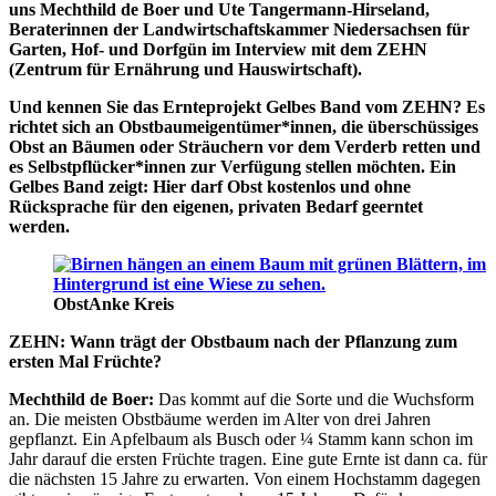
uns Mechthild de Boer und Ute Tangermann-Hirseland,
Beraterinnen der Landwirtschaftskammer Niedersachsen für
Garten, Hof- und Dorfgün im Interview mit dem ZEHN
(Zentrum für Ernährung und Hauswirtschaft).
Und kennen Sie das Ernteprojekt Gelbes Band vom ZEHN? Es
richtet sich an Obstbaumeigentümer*innen, die überschüssiges
Obst an Bäumen oder Sträuchern vor dem Verderb retten und
es Selbstpflücker*innen zur Verfügung stellen möchten. Ein
Gelbes Band zeigt: Hier darf Obst kostenlos und ohne
Rücksprache für den eigenen, privaten Bedarf geerntet
werden.
Obst
Anke Kreis
ZEHN: Wann trägt der Obstbaum nach der Pflanzung zum
ersten Mal Früchte?
Mechthild de Boer:
Das kommt auf die Sorte und die Wuchsform
an. Die meisten Obstbäume werden im Alter von drei Jahren
gepflanzt. Ein Apfelbaum als Busch oder ¼ Stamm kann schon im
Jahr darauf die ersten Früchte tragen. Eine gute Ernte ist dann ca. für
die nächsten 15 Jahre zu erwarten. Von einem Hochstamm dagegen