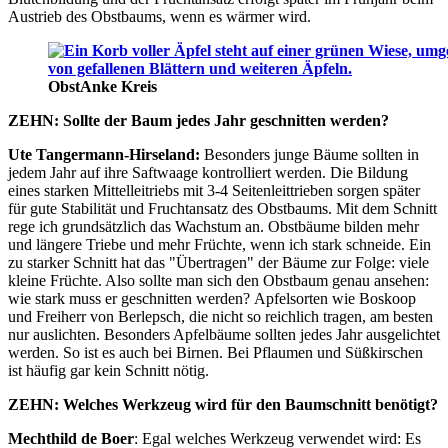
Austrieb des Obstbaums, wenn es wärmer wird.
Obst
Anke Kreis
ZEHN: Sollte der Baum jedes Jahr geschnitten werden?
Ute Tangermann-Hirseland:
Besonders junge Bäume sollten in
jedem Jahr auf ihre Saftwaage kontrolliert werden. Die Bildung
eines starken Mittelleitriebs mit 3-4 Seitenleittrieben sorgen später
für gute Stabilität und Fruchtansatz des Obstbaums. Mit dem Schnitt
rege ich grundsätzlich das Wachstum an. Obstbäume bilden mehr
und längere Triebe und mehr Früchte, wenn ich stark schneide. Ein
zu starker Schnitt hat das "Übertragen" der Bäume zur Folge: viele
kleine Früchte. Also sollte man sich den Obstbaum genau ansehen:
wie stark muss er geschnitten werden? Apfelsorten wie Boskoop
und Freiherr von Berlepsch, die nicht so reichlich tragen, am besten
nur auslichten. Besonders Apfelbäume sollten jedes Jahr ausgelichtet
werden. So ist es auch bei Birnen. Bei Pflaumen und Süßkirschen
ist häufig gar kein Schnitt nötig.
ZEHN: Welches Werkzeug wird für den Baumschnitt benötigt?
Mechthild de Boer
: Egal welches Werkzeug verwendet wird: Es