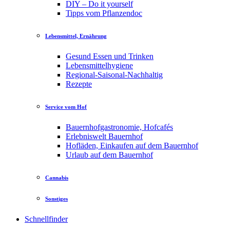
DIY – Do it yourself
Tipps vom Pflanzendoc
Lebensmittel, Ernährung
Gesund Essen und Trinken
Lebensmittelhygiene
Regional-Saisonal-Nachhaltig
Rezepte
Service vom Hof
Bauernhofgastronomie, Hofcafés
Erlebniswelt Bauernhof
Hofläden, Einkaufen auf dem Bauernhof
Urlaub auf dem Bauernhof
Cannabis
Sonstiges
Schnellfinder