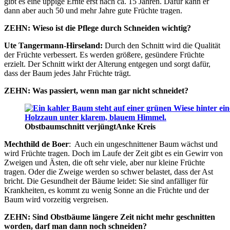
gibt es eine üppige Ernte erst nach ca. 15 Jahren. Dafür kann er
dann aber auch 50 und mehr Jahre gute Früchte tragen.
ZEHN: Wieso ist die Pflege durch Schneiden wichtig?
Ute Tangermann-Hirseland:
Durch den Schnitt wird die Qualität
der Früchte verbessert. Es werden größere, gesündere Früchte
erzielt. Der Schnitt wirkt der Alterung entgegen und sorgt dafür,
dass der Baum jedes Jahr Früchte trägt.
ZEHN: Was passiert, wenn man gar nicht schneidet?
Obstbaumschnitt verjüngt
Anke Kreis
Mechthild de Boer
: Auch ein ungeschnittener Baum wächst und
wird Früchte tragen. Doch im Laufe der Zeit gibt es ein Gewirr von
Zweigen und Ästen, die oft sehr viele, aber nur kleine Früchte
tragen. Oder die Zweige werden so schwer belastet, dass der Ast
bricht. Die Gesundheit der Bäume leidet: Sie sind anfälliger für
Krankheiten, es kommt zu wenig Sonne an die Früchte und der
Baum wird vorzeitig vergreisen.
ZEHN: Sind Obstbäume längere Zeit nicht mehr geschnitten
worden, darf man dann noch schneiden?