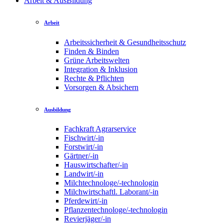
Arbeit & AusBildung
Arbeit
Arbeitssicherheit & Gesundheitsschutz
Finden & Binden
Grüne Arbeitswelten
Integration & Inklusion
Rechte & Pflichten
Vorsorgen & Absichern
Ausbildung
Fachkraft Agrarservice
Fischwirt/-in
Forstwirt/-in
Gärtner/-in
Hauswirtschafter/-in
Landwirt/-in
Milchtechnologe/-technologin
Milchwirtschaftl. Laborant/-in
Pferdewirt/-in
Pflanzentechnologe/-technologin
Revierjäger/-in