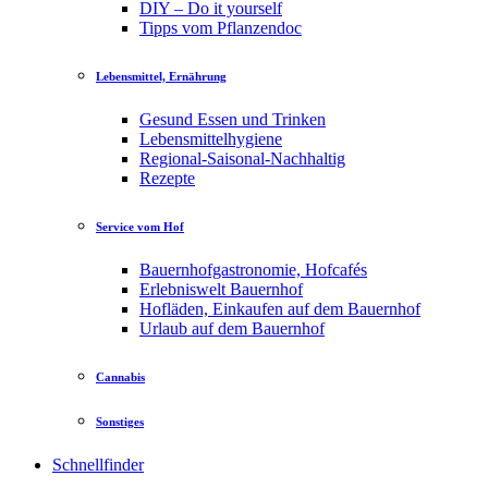
DIY – Do it yourself
Tipps vom Pflanzendoc
Lebensmittel, Ernährung
Gesund Essen und Trinken
Lebensmittelhygiene
Regional-Saisonal-Nachhaltig
Rezepte
Service vom Hof
Bauernhofgastronomie, Hofcafés
Erlebniswelt Bauernhof
Hofläden, Einkaufen auf dem Bauernhof
Urlaub auf dem Bauernhof
Cannabis
Sonstiges
Schnellfinder