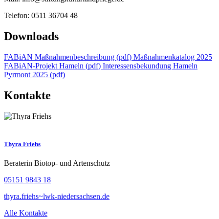
Telefon: 0511 36704 48
Downloads
FABiAN Maßnahmenbeschreibung (pdf)
Maßnahmenkatalog 2025
FABiAN-Projekt Hameln (pdf)
Interessensbekundung Hameln
Pyrmont 2025 (pdf)
Kontakte
Thyra Friehs
Beraterin Biotop- und Artenschutz
05151 9843 18
thyra.friehs~lwk-niedersachsen.de
Alle Kontakte