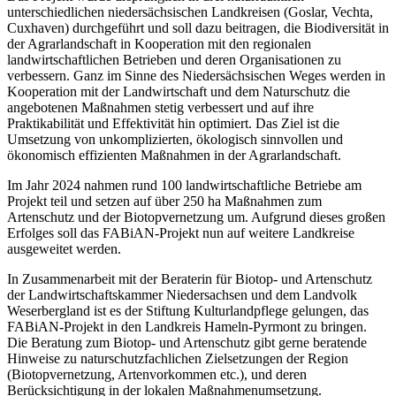
unterschiedlichen niedersächsischen Landkreisen (Goslar, Vechta,
Cuxhaven) durchgeführt und soll dazu beitragen, die Biodiversität in
der Agrarlandschaft in Kooperation mit den regionalen
landwirtschaftlichen Betrieben und deren Organisationen zu
verbessern. Ganz im Sinne des Niedersächsischen Weges werden in
Kooperation mit der Landwirtschaft und dem Naturschutz die
angebotenen Maßnahmen stetig verbessert und auf ihre
Praktikabilität und Effektivität hin optimiert. Das Ziel ist die
Umsetzung von unkomplizierten, ökologisch sinnvollen und
ökonomisch effizienten Maßnahmen in der Agrarlandschaft.
Im Jahr 2024 nahmen rund 100 landwirtschaftliche Betriebe am
Projekt teil und setzen auf über 250 ha Maßnahmen zum
Artenschutz und der Biotopvernetzung um. Aufgrund dieses großen
Erfolges soll das FABiAN-Projekt nun auf weitere Landkreise
ausgeweitet werden.
In Zusammenarbeit mit der Beraterin für Biotop- und Artenschutz
der Landwirtschaftskammer Niedersachsen und dem Landvolk
Weserbergland ist es der Stiftung Kulturlandpflege gelungen, das
FABiAN-Projekt in den Landkreis Hameln-Pyrmont zu bringen.
Die Beratung zum Biotop- und Artenschutz gibt gerne beratende
Hinweise zu naturschutzfachlichen Zielsetzungen der Region
(Biotopvernetzung, Artenvorkommen etc.), und deren
Berücksichtigung in der lokalen Maßnahmenumsetzung.