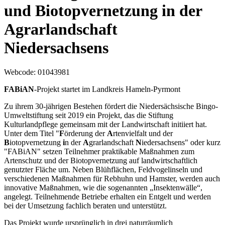
und Biotopvernetzung in der
Agrarlandschaft
Niedersachsens
Webcode
: 01043981
FABiAN
-Projekt startet im Landkreis Hameln-Pyrmont
Zu ihrem 30-jährigen Bestehen fördert die Niedersächsische Bingo-
Umweltstiftung seit 2019 ein Projekt, das die Stiftung
Kulturlandpflege gemeinsam mit der Landwirtschaft initiiert hat.
Unter dem Titel "
F
örderung der
A
rtenvielfalt und der
B
iotopvernetzung
i
n der
A
grarlandschaft
N
iedersachsens" oder kurz
"FABiAN" setzen Teilnehmer praktikable Maßnahmen zum
Artenschutz und der Biotopvernetzung auf landwirtschaftlich
genutzter Fläche um. Neben Blühflächen, Feldvogelinseln und
verschiedenen Maßnahmen für Rebhuhn und Hamster, werden auch
innovative Maßnahmen, wie die sogenannten „Insektenwälle“,
angelegt. Teilnehmende Betriebe erhalten ein Entgelt und werden
bei der Umsetzung fachlich beraten und unterstützt.
Das Projekt wurde ursprünglich in drei naturräumlich