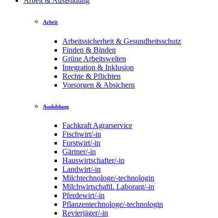
Arbeit & AusBildung
Arbeit
Arbeitssicherheit & Gesundheitsschutz
Finden & Binden
Grüne Arbeitswelten
Integration & Inklusion
Rechte & Pflichten
Vorsorgen & Absichern
Ausbildung
Fachkraft Agrarservice
Fischwirt/-in
Forstwirt/-in
Gärtner/-in
Hauswirtschafter/-in
Landwirt/-in
Milchtechnologe/-technologin
Milchwirtschaftl. Laborant/-in
Pferdewirt/-in
Pflanzentechnologe/-technologin
Revierjäger/-in