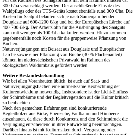
Für das Räumen des Schlagabraums mit dem Räumfix müssen ca.
300 €/ha veranschlagt werden. Der anschließende Einsatz des
Waldpflugs oder des TTS-Geräts kostet ebenfalls rund 300 €/ha. Die
Kosten für Saatgut belaufen sich je nach Samenjahr bei der
Douglasie auf 600-1200 €/kg und bei der Europäischen Lärche auf
400-700 €/kg. Der Arbeitslohn für die Ausbringung des Saatguts
kann mit weniger als 100 €/ha kalkuliert werden. Hinzu kommen
gegebenenfalls noch Kosten für die gruppenweise Pflanzung von
Buchen.
Naturverjüngungen mit Beisaat aus Douglasie und Europäischer
Lärche sowie einer Pflanzung von Buche (30 % Flächenanteil)
können im niedersächsischen Privatwald im Rahmen des
ökologischen Waldumbaus gefördert werden.
Weitere Bestandesbehandlung
Wie bei allen Voranbauten üblich, ist auch auf Saat- und
Naturverjüngungsflächen eine aufmerksame Beobachtung der
Kulturentwicklung notwendig. Insbesondere ist der Licht-Einfluss
der Schirmbäume und der Begleitvegetation auf die Kultur kritisch
zu beobachten.
Nach den gemachten Erfahrungen sind konkurrierende
Begleithölzer aus Birke, Eberesche, Faulbaum und Himbeere
auszuhauen, da diese durch Konkurrenz und den Schirmdruck die
Verjüngung entscheidend in ihrer Entwicklung beeinträchtigen.
Darüber hinaus ist mit Kulturrisiken durch Vergrasung oder