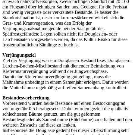
schwach nährstoffversorgten, zweischichtigen Standort mit 20-100
cm Flugsand über lehmigen Sanden aus. Geeignet für die Freisaat
sind wenig vergraste oder verkrautete Bestände. Je besser die
Standortsituation ist, desto konkurrenzstärker entwickelt sich die
Gras- und Krautvegetation, was den Erfolg der
Verjüngungsmaßnahme gerade bei der Saat gefährdet.
Spätfrostgefährdete Lagen sollten nicht für Douglasien- oder
Lärchensaaten vorgesehen werden, da das Kultur-Risiko für diese
frostempfindlichen Sämlinge zu hoch ist.
Verjüngungsziel
Ziel der Verjüngung war ein Douglasien-Bestand bzw. Douglasien-
Lärchen-Buchen-Mischbestand mit dienender Beimischung von
Kiefernnaturverjüngung während der Jungwuchsphase.
Damit eine Kiefernnaturverjüngung gut gelingt, muss die
Maßnahme unbedingt in einem Samenjahr erfolgen. Dafür werden
die Mutterbäume regelmäßig auf reifen Samenanhang kontrolliert.
Bestandesvorbereitung
Vorbereitend wurden beide Bestände auf einen Bestockungsgrad
von ungefähr 0,5 herabgesetzt. Dabei wurden gezielt die qualitativ
schlechtesten Bäume genutzt, um die gut geformten
Bestandesglieder als Samenbäume (Elitebäume) zu erhalten und den
weiteren Zuwachs auf diese zu lenken.
Insbesondere die Douglasie gedeiht bei dieser Überschirmung sehr