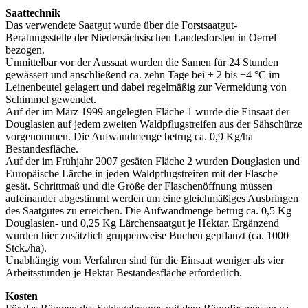
Saattechnik
Das verwendete Saatgut wurde über die Forstsaatgut-
Beratungsstelle der Niedersächsischen Landesforsten in Oerrel
bezogen.
Unmittelbar vor der Aussaat wurden die Samen für 24 Stunden
gewässert und anschließend ca. zehn Tage bei + 2 bis +4 °C im
Leinenbeutel gelagert und dabei regelmäßig zur Vermeidung von
Schimmel gewendet.
Auf der im März 1999 angelegten Fläche 1 wurde die Einsaat der
Douglasien auf jedem zweiten Waldpflugstreifen aus der Sähschürze
vorgenommen. Die Aufwandmenge betrug ca. 0,9 Kg/ha
Bestandesfläche.
Auf der im Frühjahr 2007 gesäten Fläche 2 wurden Douglasien und
Europäische Lärche in jeden Waldpflugstreifen mit der Flasche
gesät. Schrittmaß und die Größe der Flaschenöffnung müssen
aufeinander abgestimmt werden um eine gleichmäßiges Ausbringen
des Saatgutes zu erreichen. Die Aufwandmenge betrug ca. 0,5 Kg
Douglasien- und 0,25 Kg Lärchensaatgut je Hektar. Ergänzend
wurden hier zusätzlich gruppenweise Buchen gepflanzt (ca. 1000
Stck./ha).
Unabhängig vom Verfahren sind für die Einsaat weniger als vier
Arbeitsstunden je Hektar Bestandesfläche erforderlich.
Kosten