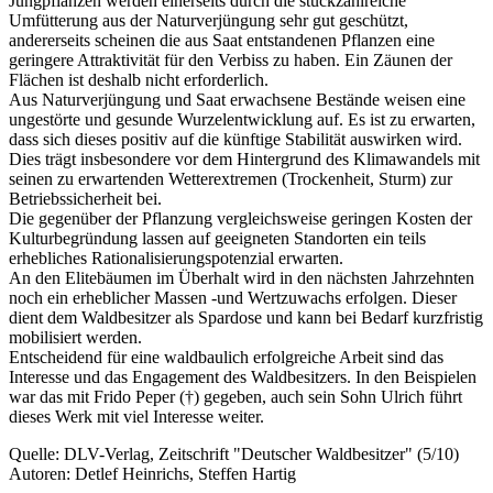
Jungpflanzen werden einerseits durch die stückzahlreiche
Umfütterung aus der Naturverjüngung sehr gut geschützt,
andererseits scheinen die aus Saat entstandenen Pflanzen eine
geringere Attraktivität für den Verbiss zu haben. Ein Zäunen der
Flächen ist deshalb nicht erforderlich.
Aus Naturverjüngung und Saat erwachsene Bestände weisen eine
ungestörte und gesunde Wurzelentwicklung auf. Es ist zu erwarten,
dass sich dieses positiv auf die künftige Stabilität auswirken wird.
Dies trägt insbesondere vor dem Hintergrund des Klimawandels mit
seinen zu erwartenden Wetterextremen (Trockenheit, Sturm) zur
Betriebssicherheit bei.
Die gegenüber der Pflanzung vergleichsweise geringen Kosten der
Kulturbegründung lassen auf geeigneten Standorten ein teils
erhebliches Rationalisierungspotenzial erwarten.
An den Elitebäumen im Überhalt wird in den nächsten Jahrzehnten
noch ein erheblicher Massen -und Wertzuwachs erfolgen. Dieser
dient dem Waldbesitzer als Spardose und kann bei Bedarf kurzfristig
mobilisiert werden.
Entscheidend für eine waldbaulich erfolgreiche Arbeit sind das
Interesse und das Engagement des Waldbesitzers. In den Beispielen
war das mit Frido Peper (†) gegeben, auch sein Sohn Ulrich führt
dieses Werk mit viel Interesse weiter.
Quelle: DLV-Verlag, Zeitschrift "Deutscher Waldbesitzer" (5/10)
Autoren: Detlef Heinrichs, Steffen Hartig