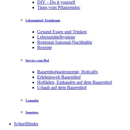
DIY – Do it yourself
Tipps vom Pflanzendoc
Lebensmittel, Ernährung
Gesund Essen und Trinken
Lebensmittelhygiene
Regional-Saisonal-Nachhaltig
Rezepte
Service vom Hof
Bauernhofgastronomie, Hofcafés
Erlebniswelt Bauernhof
Hofläden, Einkaufen auf dem Bauernhof
Urlaub auf dem Bauernhof
Cannabis
Sonstiges
Schnellfinder