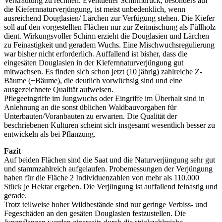
Verkrautung zu rechnen. Eventueller Schirmdruck, besonders auf
die Kiefernnaturverjüngung, ist meist unbedenklich, wenn
ausreichend Douglasien/ Lärchen zur Verfügung stehen. Die Kiefer
soll auf den vorgestellten Flächen nur zur Zeitmischung als Füllholz
dient. Wirkungsvoller Schirm erzieht die Douglasien und Lärchen
zu Feinastigkeit und geradem Wuchs. Eine Mischwuchsregulierung
war bisher nicht erforderlich. Auffallend ist bisher, dass die
eingesäten Douglasien in der Kiefernnaturverjüngung gut
mitwachsen. Es finden sich schon jetzt (10 jährig) zahlreiche Z-
Bäume (+Bäume), die deutlich vorwüchsig sind und eine
ausgezeichnete Qualität aufweisen.
Pflegeeingriffe im Jungwuchs oder Eingriffe im Überhalt sind in
Anlehnung an die sonst üblichen Waldbauvorgaben für
Unterbauten/Voranbauten zu erwarten. Die Qualität der
beschriebenen Kulturen scheint sich insgesamt wesentlich besser zu
entwickeln als bei Pflanzung.
Fazit
Auf beiden Flächen sind die Saat und die Naturverjüngung sehr gut
und stammzahlreich aufgelaufen. Probemessungen der Verjüngung
haben für die Fläche 2 Individuenzahlen von mehr als 110.000
Stück je Hektar ergeben. Die Verjüngung ist auffallend feinastig und
gerade.
Trotz teilweise hoher Wildbestände sind nur geringe Verbiss- und
Fegeschäden an den gesäten Douglasien festzustellen. Die