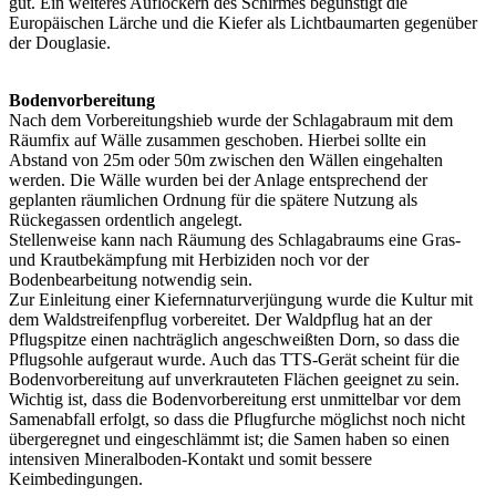
gut. Ein weiteres Auflockern des Schirmes begünstigt die
Europäischen Lärche und die Kiefer als Lichtbaumarten gegenüber
der Douglasie.
Bodenvorbereitung
Nach dem Vorbereitungshieb wurde der Schlagabraum mit dem
Räumfix auf Wälle zusammen geschoben. Hierbei sollte ein
Abstand von 25m oder 50m zwischen den Wällen eingehalten
werden. Die Wälle wurden bei der Anlage entsprechend der
geplanten räumlichen Ordnung für die spätere Nutzung als
Rückegassen ordentlich angelegt.
Stellenweise kann nach Räumung des Schlagabraums eine Gras-
und Krautbekämpfung mit Herbiziden noch vor der
Bodenbearbeitung notwendig sein.
Zur Einleitung einer Kiefernnaturverjüngung wurde die Kultur mit
dem Waldstreifenpflug vorbereitet. Der Waldpflug hat an der
Pflugspitze einen nachträglich angeschweißten Dorn, so dass die
Pflugsohle aufgeraut wurde. Auch das TTS-Gerät scheint für die
Bodenvorbereitung auf unverkrauteten Flächen geeignet zu sein.
Wichtig ist, dass die Bodenvorbereitung erst unmittelbar vor dem
Samenabfall erfolgt, so dass die Pflugfurche möglichst noch nicht
übergeregnet und eingeschlämmt ist; die Samen haben so einen
intensiven Mineralboden-Kontakt und somit bessere
Keimbedingungen.