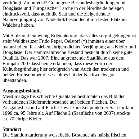
verdrängt. Zu unrecht? Gelungene Bestandesbegründungen mit
Douglasie und Europäischer Lärche in der Nordheide belegen
eindrucksvoll, dass auch die Saat und die zielgerichtete
Naturverjüngung von Nadelholzbeständen ihren festen Platz im
Waldbau haben.
Mit Stolz und ein wenig Erleichterung, dass alles so gut gelungen ist
steht Waldbesitzer Frido Peper, Oelstorf (†) inmitten einer über
mannshohen, fast siebenjährigen dichten Verjüngung aus Kiefer und
Douglasie. Der stammzahlreiche Bestand besticht durch seine gute
Qualität. Das war 2007. Eine angrenzende Saatfläche aus dem
Frühjahr 2007 lässt heute erkennen, dass diese Form der
Kulturbegründung hier erfolgreich war. Auch den trockenen und
heißen Frühsommer dieses Jahres hat der Nachwuchs gut
überstanden.
Ausgangsbestände
Meist mäßige bis schlechte Qualitäten bestimmten das Bild der
vorhandenen Kiefernreinbestände auf beiden Flächen. Der
Ausgangsbestand auf Fläche 1 war zum Zeitpunkt der Saat im Jahr
1999 ca. 95 Jahre alt. Auf Fläche 2 (Saatfläche von 2007) stockte
ca. 70jährige Kiefer.
Standort
Die Standortkartierung weist beide Bestände als mäßig frischen,