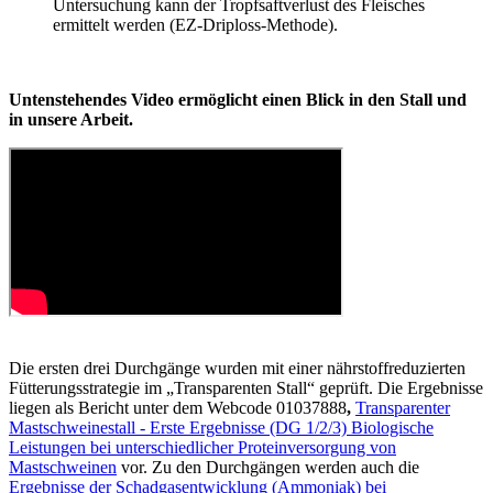
Untersuchung kann der Tropfsaftverlust des Fleisches
ermittelt werden (EZ-Driploss-Methode).
Untenstehendes Video ermöglicht einen Blick in den Stall und
in unsere Arbeit.
Die ersten drei Durchgänge wurden mit einer nährstoffreduzierten
Fütterungsstrategie im „Transparenten Stall“ geprüft. Die Ergebnisse
liegen als Bericht unter dem Webcode
01037888
,
Transparenter
Mastschweinestall - Erste Ergebnisse (DG 1/2/3) Biologische
Leistungen bei unterschiedlicher Proteinversorgung von
Mastschweinen
vor. Zu den Durchgängen werden auch die
Ergebnisse der Schadgasentwicklung (Ammoniak) bei