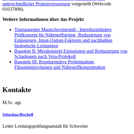
unterschiedlicher Proteinversorgung
vorgestellt (Webcode
01037898).
Weitere Informationen über das Projekt
Transparenter Mastschweinestall - Interdisziplinäres
Prüfkonzept für Nährstoffströme, Reduzierung von
Emissionen, Input-Output-Faktoren und nachhaltige
biologische Leistungen
Baustein II: Messkonzept Emissionen und Reduzierung von
Schadgasen nach Vera-Protokoll
Baustein III: Repräsentative Probennahme,
Flüssigmistvolumen und Nährstoffkonzentration
Kontakte
M.Sc. agr.
Sebastian Bischoff
Leiter Leistungsprüfungsanstalt für Schweine