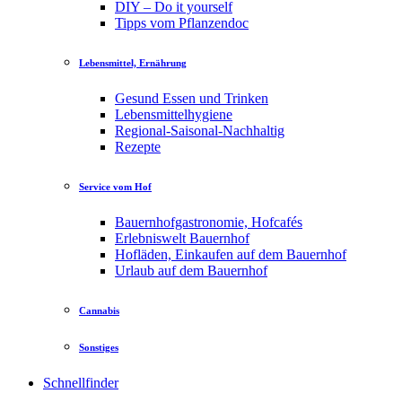
DIY – Do it yourself
Tipps vom Pflanzendoc
Lebensmittel, Ernährung
Gesund Essen und Trinken
Lebensmittelhygiene
Regional-Saisonal-Nachhaltig
Rezepte
Service vom Hof
Bauernhofgastronomie, Hofcafés
Erlebniswelt Bauernhof
Hofläden, Einkaufen auf dem Bauernhof
Urlaub auf dem Bauernhof
Cannabis
Sonstiges
Schnellfinder