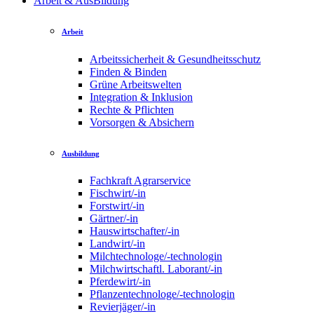
Arbeit & AusBildung
Arbeit
Arbeitssicherheit & Gesundheitsschutz
Finden & Binden
Grüne Arbeitswelten
Integration & Inklusion
Rechte & Pflichten
Vorsorgen & Absichern
Ausbildung
Fachkraft Agrarservice
Fischwirt/-in
Forstwirt/-in
Gärtner/-in
Hauswirtschafter/-in
Landwirt/-in
Milchtechnologe/-technologin
Milchwirtschaftl. Laborant/-in
Pferdewirt/-in
Pflanzentechnologe/-technologin
Revierjäger/-in