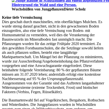
Wuchshüllen von Jungpflanzen
Dieter Scholz
Keine tiefe Vermischung
Dies geschah durch maschinelles, rein oberflächiges Mulchen. Es
wurde streng darauf geachtet, nicht in den gewachsenen Boden
einzugreifen, also eine tiefe Vermischung von Boden- mit
Humusmaterial zu vermeiden, weil dies die Verankerung der
Baumwurzeln im Mineralboden fast unmöglich macht. Die
Pflanzungen wurden für das zeitige Frühjahr 2020 terminiert. Zu
den gewählten Forstbaumschulen, die die Setzlinge sowohl liefern
als auch pflanzen sollten, besteht eine langjährige
Marktpartnerschaft. Um Mängel bei der Pflanzung zu minimieren,
wurde zur Ausschreibung/Angebotseinholung das Pflanzverfahren
vorgegeben und eine Anwuchsgarantie eingefordert. Diese
beinhaltete folgende Vereinbarung: 80 % der gepflanzten Bäume
müssen am 31.07.2020 leben; andernfalls erfolgt eine kostenlose
Nachbesserung auf 95 % der Ursprungspflanzenzahl.
Ausgenommen von der Garantie sind das Auftreten langanhaltener
Witterungsextreme (extreme Trockenheit, Frost) und biotischer
Faktoren (Verbiss, Fegen, Rüsselkäfer).
Die Baumartenwahl fiel auf Vogelkirschen, Bergahorn, Rotbuchen
und Winterlinden. Die Jungppfanzen wurden in Wuchshüllen
gesetzt: zum einen als Wildverbissschutz, zum anderen, um