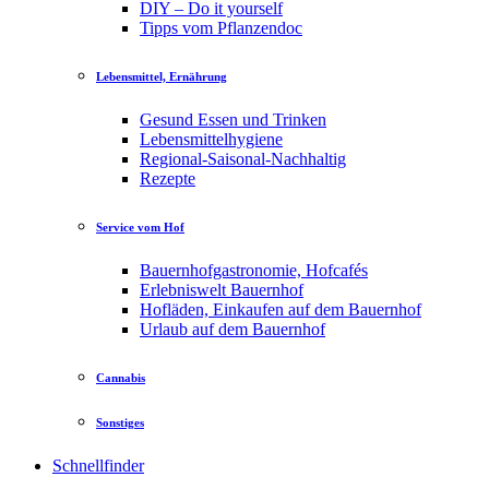
DIY – Do it yourself
Tipps vom Pflanzendoc
Lebensmittel, Ernährung
Gesund Essen und Trinken
Lebensmittelhygiene
Regional-Saisonal-Nachhaltig
Rezepte
Service vom Hof
Bauernhofgastronomie, Hofcafés
Erlebniswelt Bauernhof
Hofläden, Einkaufen auf dem Bauernhof
Urlaub auf dem Bauernhof
Cannabis
Sonstiges
Schnellfinder