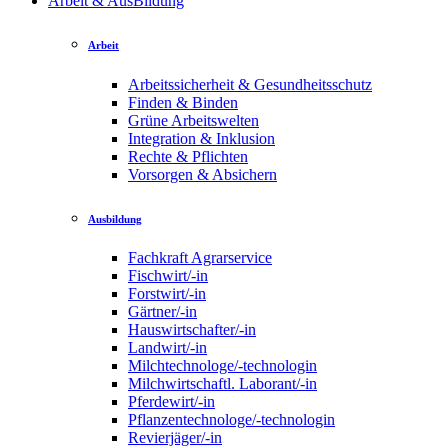
Arbeit & AusBildung
Arbeit
Arbeitssicherheit & Gesundheitsschutz
Finden & Binden
Grüne Arbeitswelten
Integration & Inklusion
Rechte & Pflichten
Vorsorgen & Absichern
Ausbildung
Fachkraft Agrarservice
Fischwirt/-in
Forstwirt/-in
Gärtner/-in
Hauswirtschafter/-in
Landwirt/-in
Milchtechnologe/-technologin
Milchwirtschaftl. Laborant/-in
Pferdewirt/-in
Pflanzentechnologe/-technologin
Revierjäger/-in