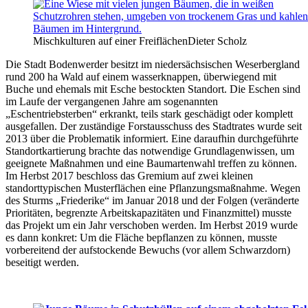
Mischkulturen auf einer Freiflächen
Dieter Scholz
Die Stadt Bodenwerder besitzt im niedersächsischen Weserbergland
rund 200 ha Wald auf einem wasserknappen, überwiegend mit
Buche und ehemals mit Esche bestockten Standort. Die Eschen sind
im Laufe der vergangenen Jahre am sogenannten
„Eschentriebsterben“ erkrankt, teils stark geschädigt oder komplett
ausgefallen. Der zuständige Forstausschuss des Stadtrates wurde seit
2013 über die Problematik informiert. Eine daraufhin durchgeführte
Standortkartierung brachte das notwendige Grundlagenwissen, um
geeignete Maßnahmen und eine Baumartenwahl treffen zu können.
Im Herbst 2017 beschloss das Gremium auf zwei kleinen
standorttypischen Musterflächen eine Pflanzungsmaßnahme. Wegen
des Sturms „Friederike“ im Januar 2018 und der Folgen (veränderte
Prioritäten, begrenzte Arbeitskapazitäten und Finanzmittel) musste
das Projekt um ein Jahr verschoben werden. Im Herbst 2019 wurde
es dann konkret: Um die Fläche bepflanzen zu können, musste
vorbereitend der aufstockende Bewuchs (vor allem Schwarzdorn)
beseitigt werden.