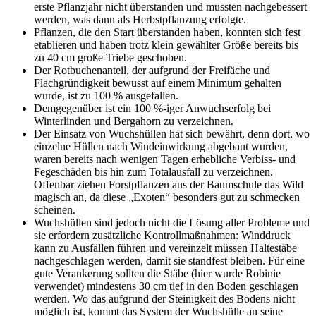
erste Pflanzjahr nicht überstanden und mussten nachgebessert
werden, was dann als Herbstpflanzung erfolgte.
Pflanzen, die den Start überstanden haben, konnten sich fest
etablieren und haben trotz klein gewählter Größe bereits bis
zu 40 cm große Triebe geschoben.
Der Rotbuchenanteil, der aufgrund der Freifäche und
Flachgründigkeit bewusst auf einem Minimum gehalten
wurde, ist zu 100 % ausgefallen.
Demgegenüber ist ein 100 %-iger Anwuchserfolg bei
Winterlinden und Bergahorn zu verzeichnen.
Der Einsatz von Wuchshüllen hat sich bewährt, denn dort, wo
einzelne Hüllen nach Windeinwirkung abgebaut wurden,
waren bereits nach wenigen Tagen erhebliche Verbiss- und
Fegeschäden bis hin zum Totalausfall zu verzeichnen.
Offenbar ziehen Forstpflanzen aus der Baumschule das Wild
magisch an, da diese „Exoten“ besonders gut zu schmecken
scheinen.
Wuchshüllen sind jedoch nicht die Lösung aller Probleme und
sie erfordern zusätzliche Kontrollmaßnahmen: Winddruck
kann zu Ausfällen führen und vereinzelt müssen Haltestäbe
nachgeschlagen werden, damit sie standfest bleiben. Für eine
gute Verankerung sollten die Stäbe (hier wurde Robinie
verwendet) mindestens 30 cm tief in den Boden geschlagen
werden. Wo das aufgrund der Steinigkeit des Bodens nicht
möglich ist, kommt das System der Wuchshülle an seine