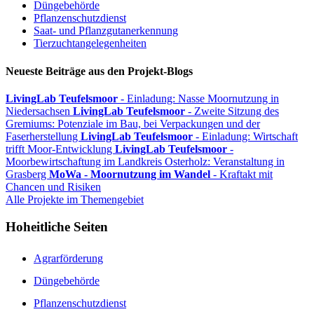
Düngebehörde
Pflanzenschutzdienst
Saat- und Pflanzgutanerkennung
Tierzuchtangelegenheiten
Neueste Beiträge aus den Projekt-Blogs
LivingLab Teufelsmoor
- Einladung: Nasse Moornutzung in
Niedersachsen
LivingLab Teufelsmoor
- Zweite Sitzung des
Gremiums: Potenziale im Bau, bei Verpackungen und der
Faserherstellung
LivingLab Teufelsmoor
- Einladung: Wirtschaft
trifft Moor-Entwicklung
LivingLab Teufelsmoor
-
Moorbewirtschaftung im Landkreis Osterholz: Veranstaltung in
Grasberg
MoWa - Moornutzung im Wandel
- Kraftakt mit
Chancen und Risiken
Alle Projekte im Themengebiet
Hoheitliche Seiten
Agrarförderung
Düngebehörde
Pflanzenschutzdienst