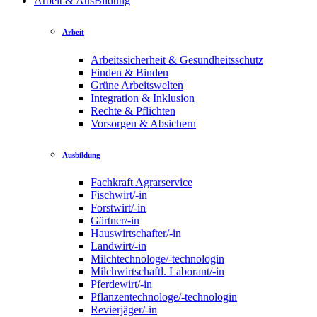
Arbeit & AusBildung
Arbeit
Arbeitssicherheit & Gesundheitsschutz
Finden & Binden
Grüne Arbeitswelten
Integration & Inklusion
Rechte & Pflichten
Vorsorgen & Absichern
Ausbildung
Fachkraft Agrarservice
Fischwirt/-in
Forstwirt/-in
Gärtner/-in
Hauswirtschafter/-in
Landwirt/-in
Milchtechnologe/-technologin
Milchwirtschaftl. Laborant/-in
Pferdewirt/-in
Pflanzentechnologe/-technologin
Revierjäger/-in