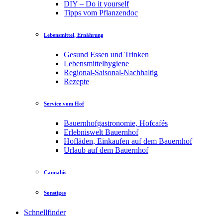
DIY – Do it yourself
Tipps vom Pflanzendoc
Lebensmittel, Ernährung
Gesund Essen und Trinken
Lebensmittelhygiene
Regional-Saisonal-Nachhaltig
Rezepte
Service vom Hof
Bauernhofgastronomie, Hofcafés
Erlebniswelt Bauernhof
Hofläden, Einkaufen auf dem Bauernhof
Urlaub auf dem Bauernhof
Cannabis
Sonstiges
Schnellfinder