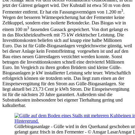
jetzt der Gärrest gelagert wird. Der Kuhstall ist etwa 50 m von dem
3
Fermenter entfernt. Er hat ein Fassungsvermögen von 1.200 m
.
Wegen der besseren Wärmespeicherung hat der Fermenter keine
Zeltkuppel, sondern eine isolierte Betondecke. Das Biogas wir in
3
einem 100 m
fassenden Gassack gespeichert. Von dort gelangt es
in das Blockheizkraftwerk mit 75 kW elektrischer Leistung. Die
Investitionskosten beliefen sich auf knapp eine halbe Millionen
Euro. Das ist für Gülle-Biogasanlagen vergleichsweise günstig, weil
bei dieser Anlage kein Feststoffeintrag vorgesehen ist und auf den
Bau eines neuen Gärrestlagers verzichtet werden konnte. Sonst
betragen die Investitionskosten schnell eine dreiviertel Millionen
Euro. Im Vergleich zu ihren großen Brüdern sind kleine Gülle-
Biogasanlagen je kW installierter Leistung sehr teuer. Wirtschaftlich
erfolgreich können sie trotzdem sein. Das liegt zum einen an der
Einspeisevergütung für den Strom aus Gülle-Biogasanlagen. Sie
liegt aktuell bei 23,73 Cent je kWh Strom. Die Einspeisevergütung
ist für die nächsten 20 Jahre garantiert. Außerdem sind die
Substratkosten insbesondere bei eigener Tierhaltung gering und
kalkulierbar.
Güllebiogasanlage - Gülle wird in den Querkanal geschoben u
gelangt ganz frisch in den Fermenter - © Ansgar Lasar
Ansgar L