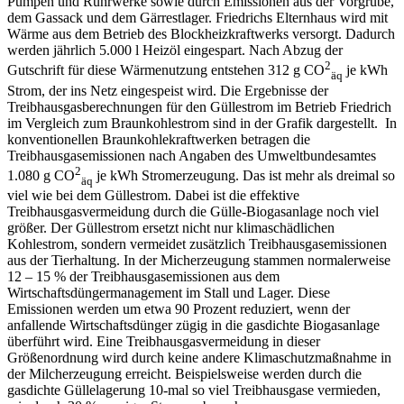
Pumpen und Rührwerke sowie durch Emissionen aus der Vorgrube,
dem Gassack und dem Gärrestlager. Friedrichs Elternhaus wird mit
Wärme aus dem Betrieb des Blockheizkraftwerks versorgt. Dadurch
werden jährlich 5.000 l Heizöl eingespart. Nach Abzug der
2
Gutschrift für diese Wärmenutzung entstehen 312 g CO
je kWh
äq
Strom, der ins Netz eingespeist wird. Die Ergebnisse der
Treibhausgasberechnungen für den Güllestrom im Betrieb Friedrich
im Vergleich zum Braunkohlestrom sind in der Grafik dargestellt. In
konventionellen Braunkohlekraftwerken betragen die
Treibhausgasemissionen nach Angaben des Umweltbundesamtes
2
1.080 g CO
je kWh Stromerzeugung. Das ist mehr als dreimal so
äq
viel wie bei dem Güllestrom. Dabei ist die effektive
Treibhausgasvermeidung durch die Gülle-Biogasanlage noch viel
größer. Der Güllestrom ersetzt nicht nur klimaschädlichen
Kohlestrom, sondern vermeidet zusätzlich Treibhausgasemissionen
aus der Tierhaltung. In der Micherzeugung stammen normalerweise
12 – 15 % der Treibhausgasemissionen aus dem
Wirtschaftsdüngermanagement im Stall und Lager. Diese
Emissionen werden um etwa 90 Prozent reduziert, wenn der
anfallende Wirtschaftsdünger zügig in die gasdichte Biogasanlage
überführt wird. Eine Treibhausgasvermeidung in dieser
Größenordnung wird durch keine andere Klimaschutzmaßnahme in
der Milcherzeugung erreicht. Beispielsweise werden durch die
gasdichte Güllelagerung 10-mal so viel Treibhausgase vermieden,