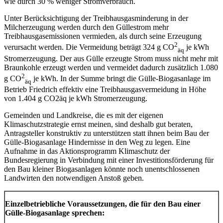
wie durch 30 % weniger Stromverbrauch.
Unter Berücksichtigung der Treibhausgasminderung in der
Milcherzeugung werden durch den Güllestrom mehr
Treibhausgasemissionen vermieden, als durch seine Erzeugung
2
verursacht werden. Die Vermeidung beträgt 324 g CO
je kWh
äq
Stromerzeugung. Der aus Gülle erzeugte Strom muss nicht mehr mit
Braunkohle erzeugt werden und vermeidet dadurch zusätzlich 1.080
2
g CO
je kWh. In der Summe bringt die Gülle-Biogasanlage im
äq
Betrieb Friedrich effektiv eine Treibhausgasvermeidung in Höhe
von 1.404 g CO2äq je kWh Stromerzeugung.
Gemeinden und Landkreise, die es mit der eigenen
Klimaschutzstrategie ernst meinen, sind deshalb gut beraten,
Antragsteller konstruktiv zu unterstützen statt ihnen beim Bau der
Gülle-Biogasanlage Hindernisse in den Weg zu legen. Eine
Aufnahme in das Aktionsprogramm Klimaschutz der
Bundesregierung in Verbindung mit einer Investitionsförderung für
den Bau kleiner Biogasanlagen könnte noch unentschlossenen
Landwirten den notwendigen Anstoß geben.
Einzelbetriebliche Voraussetzungen, die für den Bau einer
Gülle-Biogasanlage sprechen: