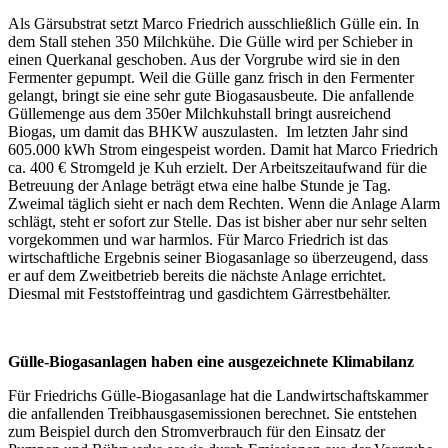
Als Gärsubstrat setzt Marco Friedrich ausschließlich Gülle ein. In
dem Stall stehen 350 Milchkühe. Die Gülle wird per Schieber in
einen Querkanal geschoben. Aus der Vorgrube wird sie in den
Fermenter gepumpt. Weil die Gülle ganz frisch in den Fermenter
gelangt, bringt sie eine sehr gute Biogasausbeute
.
Die anfallende
Güllemenge aus dem 350er Milchkuhstall bringt ausreichend
Biogas, um damit das BHKW auszulasten. Im letzten Jahr sind
605.000 kWh Strom eingespeist worden. Damit hat Marco Friedrich
ca. 400 € Stromgeld je Kuh erzielt. Der Arbeitszeitaufwand für die
Betreuung der Anlage beträgt etwa eine halbe Stunde je Tag.
Zweimal täglich sieht er nach dem Rechten. Wenn die Anlage Alarm
schlägt, steht er sofort zur Stelle. Das ist bisher aber nur sehr selten
vorgekommen und war harmlos. Für Marco Friedrich ist das
wirtschaftliche Ergebnis seiner Biogasanlage so überzeugend, dass
er auf dem Zweitbetrieb bereits die nächste Anlage errichtet.
Diesmal mit Feststoffeintrag und gasdichtem Gärrestbehälter.
Gülle-Biogasanlagen haben eine ausgezeichnete Klimabilanz
Für Friedrichs Gülle-Biogasanlage hat die Landwirtschaftskammer
die anfallenden Treibhausgasemissionen berechnet. Sie entstehen
zum Beispiel durch den Stromverbrauch für den Einsatz der