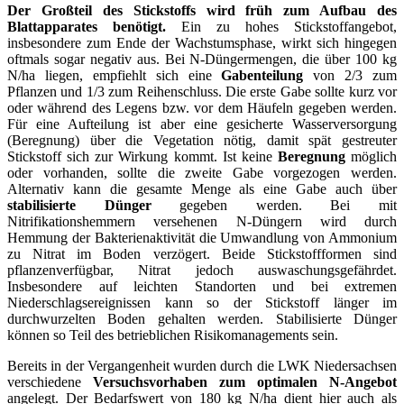
Der Großteil des Stickstoffs wird früh zum Aufbau des
Blattapparates benötigt.
Ein zu hohes Stickstoffangebot,
insbesondere zum Ende der Wachstumsphase, wirkt sich hingegen
oftmals sogar negativ aus. Bei N-Düngermengen, die über 100 kg
N/ha liegen, empfiehlt sich eine
Gabenteilung
von 2/3 zum
Pflanzen und 1/3 zum Reihenschluss. Die erste Gabe sollte kurz vor
oder während des Legens bzw. vor dem Häufeln gegeben werden.
Für eine Aufteilung ist aber eine gesicherte Wasserversorgung
(Beregnung) über die Vegetation nötig, damit spät gestreuter
Stickstoff sich zur Wirkung kommt. Ist keine
Beregnung
möglich
oder vorhanden, sollte die zweite Gabe vorgezogen werden.
Alternativ kann die gesamte Menge als eine Gabe auch über
stabilisierte Dünger
gegeben werden. Bei mit
Nitrifikationshemmern versehenen N-Düngern wird durch
Hemmung der Bakterienaktivität die Umwandlung von Ammonium
zu Nitrat im Boden verzögert. Beide Stickstoffformen sind
pflanzenverfügbar, Nitrat jedoch auswaschungsgefährdet.
Insbesondere auf leichten Standorten und bei extremen
Niederschlagsereignissen kann so der Stickstoff länger im
durchwurzelten Boden gehalten werden. Stabilisierte Dünger
können so Teil des betrieblichen Risikomanagements sein.
Bereits in der Vergangenheit wurden durch die LWK Niedersachsen
verschiedene
Versuchsvorhaben zum optimalen N-Angebot
angelegt. Der Bedarfswert von 180 kg N/ha dient hier auch als