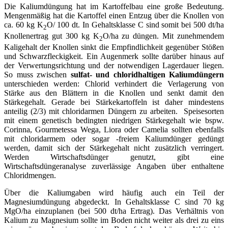
Die Kaliumdüngung hat im Kartoffelbau eine große Bedeutung.
Mengenmäßig hat die Kartoffel einen Entzug über die Knollen von
ca. 60 kg K
O/ 100 dt. In Gehaltsklasse C sind somit bei 500 dt/ha
2
Knollenertrag gut 300 kg K
O/ha zu düngen. Mit zunehmendem
2
Kaligehalt der Knollen sinkt die Empfindlichkeit gegenüber Stößen
und Schwarzfleckigkeit. Ein Augenmerk sollte darüber hinaus auf
der Verwertungsrichtung und der notwendigen Lagerdauer liegen.
So muss zwischen
sulfat- und chloridhaltigen Kaliumdüngern
unterschieden werden: Chlorid verhindert die Verlagerung von
Stärke aus den Blättern in die Knollen und senkt damit den
Stärkegehalt. Gerade bei Stärkekartoffeln ist daher mindestens
anteilig (2/3) mit chloridarmen
Düngern zu arbeiten. Speisesorten
mit einem genetisch bedingten niedrigen Stärkegehalt wie bspw.
Corinna, Gourmetessa Wega, Liora oder Camelia sollten ebenfalls
mit chloridarmem oder sogar -freiem Kaliumdünger gedüngt
werden, damit sich der Stärkegehalt nicht zusätzlich verringert.
Werden Wirtschaftsdünger genutzt, gibt eine
Wirtschaftsdüngeranalyse zuverlässige Angaben über enthaltene
Chloridmengen.
Über die Kaliumgaben wird häufig auch ein Teil der
Magnesiumdüngung abgedeckt. In Gehaltsklasse C sind 70 kg
MgO/ha einzuplanen (bei 500 dt/ha Ertrag). Das Verhältnis von
Kalium zu Magnesium sollte im Boden nicht weiter als drei zu eins