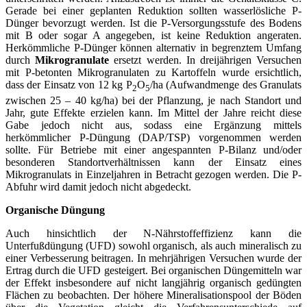
Gerade bei einer geplanten Reduktion sollten wasserlösliche P-
Dünger bevorzugt werden. Ist die P-Versorgungsstufe des Bodens
mit B oder sogar A angegeben, ist keine Reduktion angeraten.
Herkömmliche P-Dünger können alternativ in begrenztem Umfang
durch
Mikrogranulate
ersetzt werden. In dreijährigen Versuchen
mit P-betonten Mikrogranulaten zu Kartoffeln wurde ersichtlich,
dass der Einsatz von 12 kg P
O
/ha (Aufwandmenge des Granulats
2
5
zwischen 25 – 40 kg/ha) bei der Pflanzung, je nach Standort und
Jahr, gute Effekte erzielen kann. Im Mittel der Jahre reicht diese
Gabe jedoch nicht aus, sodass eine Ergänzung mittels
herkömmlicher P-Düngung (DAP/TSP) vorgenommen werden
sollte. Für Betriebe mit einer angespannten P-Bilanz und/oder
besonderen Standortverhältnissen kann der Einsatz eines
Mikrogranulats in Einzeljahren in Betracht gezogen werden. Die P-
Abfuhr wird damit jedoch nicht abgedeckt.
Organische Düngung
Auch hinsichtlich der N-Nährstoffeffizienz kann die
Unterfußdüngung
(UFD) sowohl organisch, als auch mineralisch zu
einer Verbesserung beitragen. In mehrjährigen Versuchen wurde der
Ertrag durch die UFD gesteigert. Bei organischen Düngemitteln war
der Effekt insbesondere auf nicht langjährig organisch gedüngten
Flächen zu beobachten. Der höhere Mineralisationspool der Böden