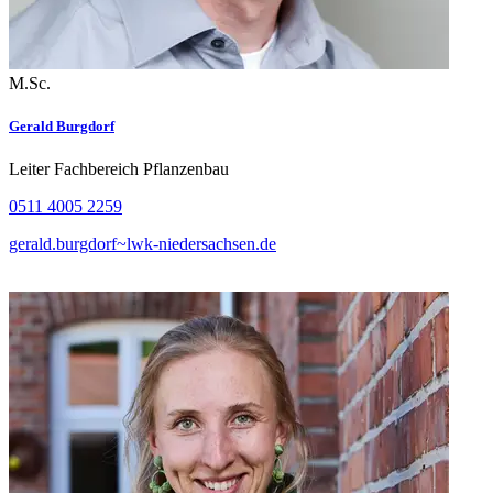
M.Sc.
Gerald Burgdorf
Leiter Fachbereich Pflanzenbau
0511 4005 2259
gerald.burgdorf~lwk-niedersachsen.de