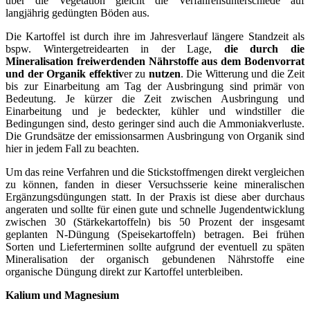
über die Vegetation gleicht die Verfahrensunterschiede auf
langjährig gedüngten Böden aus.
Die Kartoffel ist durch ihre im Jahresverlauf längere Standzeit als
bspw. Wintergetreidearten in der Lage,
die durch
die
Mineralisation freiwerdenden Nährstoffe aus dem Bodenvorrat
und der Organik effektiv
er zu
nutzen
. Die Witterung und die Zeit
bis zur Einarbeitung am Tag der Ausbringung sind primär von
Bedeutung. Je kürzer die Zeit zwischen Ausbringung und
Einarbeitung und je bedeckter, kühler und windstiller die
Bedingungen sind, desto geringer sind auch die Ammoniakverluste.
Die Grundsätze der emissionsarmen Ausbringung von Organik sind
hier in jedem Fall zu beachten.
Um das reine Verfahren und die Stickstoffmengen direkt vergleichen
zu können, fanden in dieser Versuchsserie keine mineralischen
Ergänzungsdüngungen statt. In der Praxis ist diese aber durchaus
angeraten und sollte für einen gute und schnelle Jugendentwicklung
zwischen 30 (Stärkekartoffeln) bis 50 Prozent der insgesamt
geplanten N-Düngung (Speisekartoffeln) betragen. Bei frühen
Sorten und Lieferterminen sollte aufgrund der eventuell zu späten
Mineralisation der organisch gebundenen Nährstoffe eine
organische Düngung direkt zur Kartoffel unterbleiben.
Kalium
und
Magnesium