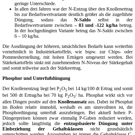
geringe Unterschiede.
In allen drei Jahren war der N-Entzug über den Knollenertrag
bis zur Bedarfswertvariante deutlich größer als die zugeführte
Düngung, sodass das
N-Saldo
selbst in der
Bedarfswertvariante zwischen
– 83 und -122 kg/ha
betrug.
In der hochgedüngten Variante betrug das N-Saldo zwischen
6 – 10 kg/ha.
Die Ausdüngung der höheren, tatsächlichen Bedarfe kann weiterhin
vornehmlich in Industriekartoffeln, wie bspw. zur Chips- oder
Pommesherstellung, mit hohen Erträgen umgesetzt werden. Bei
Stärkekartoffeln sinkt mit zunehmendem N-Niveau der Stärkegehalt
und somit teilweise auch der Stärkeertrag.
Phosphor und Unterfußdüngung
Der Knollenentzug liegt bei P
O
bei 14 kg/100 dt Ertrag und somit
2
5
bei 500 dt Ertrag/ha bei 70 kg P
O
/ ha. Phosphat wirkt sich vor
2
5
allen Dingen positiv auf den
Knollenansatz
aus. Dabei ist Phosphat
im Boden relativ immobil, weshalb es am sinnvollsten ist, die
Phosphordüngung unterfuß auszubringen. Bei aktuell hohen P-
Düngerpreisen können zwar einmalig P-Gaben reduziert werden,
jedoch sollte langfristig die
entzugsbasierte Düngung unter
Einbeziehung der Gehaltsklassen
nicht grundsätzlich
unterschritten werden. Anzustreben ist immer die Gehaltsklasse C.