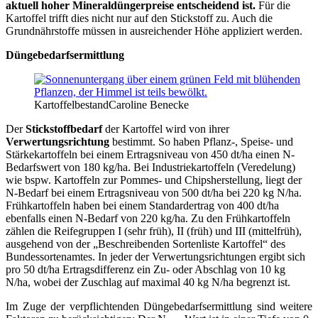
aktuell hoher Mineraldüngerpreise entscheidend ist.
Für die
Kartoffel trifft dies nicht nur auf den Stickstoff zu. Auch die
Grundnährstoffe müssen in ausreichender Höhe appliziert werden.
Düngebedarfsermittlung
Kartoffelbestand
Caroline Benecke
Der
Stickstoffbedarf
der Kartoffel wird von ihrer
Verwertungsrichtung
bestimmt. So haben Pflanz-, Speise- und
Stärkekartoffeln bei einem Ertragsniveau von 450 dt/ha einen N-
Bedarfswert von 180 kg/ha. Bei Industriekartoffeln (Veredelung)
wie bspw. Kartoffeln zur Pommes- und Chipsherstellung, liegt der
N-Bedarf bei einem Ertragsniveau von 500 dt/ha bei 220 kg N/ha.
Frühkartoffeln haben bei einem Standardertrag von 400 dt/ha
ebenfalls einen N-Bedarf von 220 kg/ha. Zu den Frühkartoffeln
zählen die Reifegruppen I (sehr früh), II (früh) und III (mittelfrüh),
ausgehend von der „Beschreibenden Sortenliste Kartoffel“ des
Bundessortenamtes. In jeder der Verwertungsrichtungen ergibt sich
pro 50 dt/ha Ertragsdifferenz ein Zu- oder Abschlag von 10 kg
N/ha, wobei der Zuschlag auf maximal 40 kg N/ha begrenzt ist.
Im Zuge der verpflichtenden Düngebedarfsermittlung sind weitere