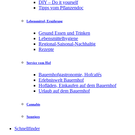
DIY – Do it yourself
Tipps vom Pflanzendoc
Lebensmittel, Ernährung
Gesund Essen und Trinken
Lebensmittelhygiene
Regional-Saisonal-Nachhaltig
Rezepte
Service vom Hof
Bauernhofgastronomie, Hofcafés
Erlebniswelt Bauernhof
Hofläden, Einkaufen auf dem Bauernhof
Urlaub auf dem Bauernhof
Cannabis
Sonstiges
Schnellfinder