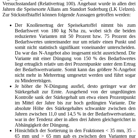
Versuchsstandard (Relativertrag 100). Angebaut wurde in allen drei
Jahren die Speisesorte Allians am Standort Suderburg (LK Uelzen).
Zur Stickstoffstaffel können folgende Aussagen getroffen werden:
Der Knollenertrag der Speisekartoffel nimmt bis zum
Bedarfswert von 180 kg N/ha zu, wobei sich die beiden
reduzierten Varianten mit 50 Prozent bzw. 75 Prozent des
Bedarfswertes untereinander nur um relativ einen Punkt und
somit nicht statistisch signifikant voneinander unterscheiden.
Da war das N-Angebot also insgesamt nicht ausreichend. Die
Variante mit einer Düngung von 150 % des Bedarfswertes
liegt ertraglich relativ um drei Prozentpunkte unter dem Ertrag
der Bedarfswertvariante. Somit kann das größere N-Angebot
nicht mehr in Mehrertrag umgesetzt werden und führt sogar
zu Mindererträgen.
Je höher die N-Düngung ausfiel, desto geringer war der
Stärkegehalt zur Ernte. Ausgehend von der ungedüngten
Kontrolle sank der Stärkegehalt um etwa einen Prozentpunkt
im Mittel der Jahre bis zur hoch gedüngten Variante. Die
absolute Höhe des Stärkegehaltes schwankte zwischen den
Jahren zwischen 11,0 und 14,5 % in der Bedarfswertvariante,
war in der Tendenz aber in allen drei Jahren gleichgerichtet in
Abhängigkeit der Düngung.
Hinsichtlich der Sortierung in den Fraktionen < 35 mm, 35 –
65 mm und > 65 mm gab es zwischen den Varianten nur