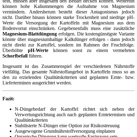
sein, müssen aber insgesamt den Bedarf decken können. Weiterhin
können hohe Kaliummengen die Aufnahme von Magnesium
vermindern. Andersherum besteht dieser Antagonismus jedoch
nicht. Darüber hinaus können starke Trockenheit und niedrige pH-
Werte die Versorgung der Kartoffeln mit Magnesium aus dem
Bodenvorrat einschränken. Gegebenenfalls muss eine zusätzliche
Magnesium-Blattdüngung
erfolgen. Die kostengünstigste Variante
könnte über magnesiumhaltige Kalkdünger erfolgen - dann jedoch
nicht direkt zur Kartoffel, sondern im Rahmen der Fruchtfolge.
Überhöhte
pH-Werte
können sonst zu einem vermehrten
Schorfbefall
führen.
Insgesamt ist das Zusammenspiel der verschiedenen Nährstoffe
vielfältig. Das gesamte Nährstoffangebot in Kartoffeln muss so an
den zu erzielenden Qualitätskriterien und geplanten Ernte- bzw.
Lieferterminen ausgerichtet werden.
Fazit:
N-Düngebedarf der Kartoffel richtet sich neben der
Verwertungsrichtung auch nach geplanten Ernteterminen und
Qualitätskriterien
Stabilisierte N-Dünger eine Option zur Risikostreuung
Ausgewogene Grundnährstoffversorgung einplanen
Organische Düngung kann wertvolle Ergänzung sein