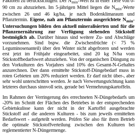
Faktoren zu berücksichtigen: Der N
-Wert ist in einer Tiefe von 0-
min
90 cm zu abzuziehen. Im 5-jährigen Mittel liegen die N
-Werte
min
zwischen 26 und 46 kg/ha, je nach Bodenklimaraum und
Pflanztermin.
Eigene, nah am Pflanztermin ausgerichtete N
-
min
Untersuchungen bilden den aktuell mineralisierten und für die
Pflanzenernährung zur Verfügung stehenden Stickstoff
bestmöglich ab.
Darüber hinaus sind weitere Zu- und Abschläge
vorzunehmen. Sind bspw. die Zwischenfrüchte (< 75 %
Leguminosenanteil) über den Winter nicht abgefroren und werden
erst jetzt im Frühjahr eingearbeitet, sind 20 kg N/ha vom
Stickstoffbedarfswert abzuziehen. Von der organischen Düngung zu
den Vorkulturen des Vorjahres sind 10% des Gesamt-N-Gehaltes
anzurechnen. Der dann ermittelte Stickstoff-Düngebedarf muss in
roten Gebieten um 20% reduziert werden. Er darf nicht über-, aber
sehr wohl unterschritten werden. Je nach Verwertungsrichtung kann
letzteres durchaus sinnvoll sein, gerade bei Vermehrungskartoffeln.
Im Rahmen der Verringerung des errechneten N-Düngebedarfs um
-20% im Schnitt der Flächen des Betriebes in der entsprechenden
Gebietskulisse kann der nicht in der Kartoffel ausgebrachte
Stickstoff auf die anderen Kulturen - bis zum jeweils ermittelten
Bedarfswert - aufgeteilt werden. Prüfen Sie also für ihren Betrieb
die optimale Stickstoffverteilung zwischen den Kulturen bei
reglementierter N-Düngermenge.