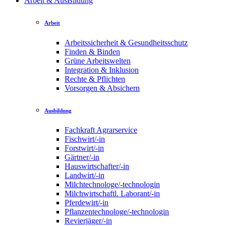
Arbeit & AusBildung
Arbeit
Arbeitssicherheit & Gesundheitsschutz
Finden & Binden
Grüne Arbeitswelten
Integration & Inklusion
Rechte & Pflichten
Vorsorgen & Absichern
Ausbildung
Fachkraft Agrarservice
Fischwirt/-in
Forstwirt/-in
Gärtner/-in
Hauswirtschafter/-in
Landwirt/-in
Milchtechnologe/-technologin
Milchwirtschaftl. Laborant/-in
Pferdewirt/-in
Pflanzentechnologe/-technologin
Revierjäger/-in