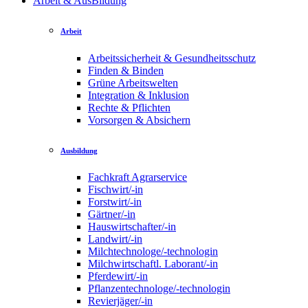
Arbeit & AusBildung
Arbeit
Arbeitssicherheit & Gesundheitsschutz
Finden & Binden
Grüne Arbeitswelten
Integration & Inklusion
Rechte & Pflichten
Vorsorgen & Absichern
Ausbildung
Fachkraft Agrarservice
Fischwirt/-in
Forstwirt/-in
Gärtner/-in
Hauswirtschafter/-in
Landwirt/-in
Milchtechnologe/-technologin
Milchwirtschaftl. Laborant/-in
Pferdewirt/-in
Pflanzentechnologe/-technologin
Revierjäger/-in