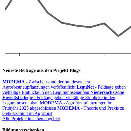
Neueste Beiträge aus den Projekt-Blogs
MODEMA
- Zwischenstand der bundesweiten
Agroforstneupflanzungen veröffentlicht
LeguNet
- Feldtage geben
vielfältige Einblicke in den Leguminosenanbau
Niedersächsische
Eiweißstrategie
- Feldtage geben vielfältige Einblicke in den
Leguminosenanbau
MODEMA
- Agroforstpflanzungen im
Frühjahr 2025 abgeschlossen
MODEMA
- Theorie und Praxis zu
Gehölzschnitt im Agroforst
Alle Projekte im Themengebiet
Bildung verschenken