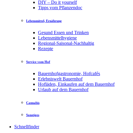
DIY – Do it yourself
Tipps vom Pflanzendoc
Lebensmittel, Ernährung
Gesund Essen und Trinken
Lebensmittelhygiene
Regional-Saisonal-Nachhaltig
Rezepte
Service vom Hof
Bauernhofgastronomie, Hofcafés
Erlebniswelt Bauernhof
Hofläden, Einkaufen auf dem Bauernhof
Urlaub auf dem Bauernhof
Cannabis
Sonstiges
Schnellfinder