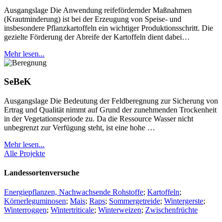
Ausgangslage Die Anwendung reifefördernder Maßnahmen
(Krautminderung) ist bei der Erzeugung von Speise- und
insbesondere Pflanzkartoffeln ein wichtiger Produktionsschritt. Die
gezielte Förderung der Abreife der Kartoffeln dient dabei…
Mehr lesen...
SeBeK
Ausgangslage Die Bedeutung der Feldberegnung zur Sicherung von
Ertrag und Qualität nimmt auf Grund der zunehmenden Trockenheit
in der Vegetationsperiode zu. Da die Ressource Wasser nicht
unbegrenzt zur Verfügung steht, ist eine hohe …
Mehr lesen...
Alle Projekte
Landessortenversuche
Energiepflanzen, Nachwachsende Rohstoffe
;
Kartoffeln
;
Körnerleguminosen
;
Mais
;
Raps
;
Sommergetreide
;
Wintergerste
;
Winterroggen
;
Wintertriticale
;
Winterweizen
;
Zwischenfrüchte