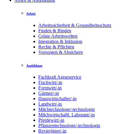
Arbeit & AusBildung
Arbeit
Arbeitssicherheit & Gesundheitsschutz
Finden & Binden
Grüne Arbeitswelten
Integration & Inklusion
Rechte & Pflichten
Vorsorgen & Absichern
Ausbildung
Fachkraft Agrarservice
Fischwirt/-in
Forstwirt/-in
Gärtner/-in
Hauswirtschafter/-in
Landwirt/-in
Milchtechnologe/-technologin
Milchwirtschaftl. Laborant/-in
Pferdewirt/-in
Pflanzentechnologe/-technologin
Revierjäger/-in