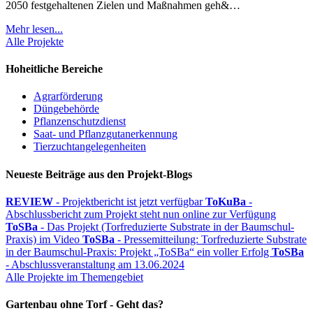
2050 festgehaltenen Zielen und Maßnahmen geh&…
Mehr lesen...
Alle Projekte
Hoheitliche Bereiche
Agrarförderung
Düngebehörde
Pflanzenschutzdienst
Saat- und Pflanzgutanerkennung
Tierzuchtangelegenheiten
Neueste Beiträge aus den Projekt-Blogs
REVIEW
- Projektbericht ist jetzt verfügbar
ToKuBa
-
Abschlussbericht zum Projekt steht nun online zur Verfügung
ToSBa
- Das Projekt (Torfreduzierte Substrate in der Baumschul-
Praxis) im Video
ToSBa
- Pressemitteilung: Torfreduzierte Substrate
in der Baumschul-Praxis: Projekt „ToSBa“ ein voller Erfolg
ToSBa
- Abschlussveranstaltung am 13.06.2024
Alle Projekte im Themengebiet
Gartenbau ohne Torf - Geht das?