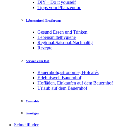
DIY – Do it yourself
Tipps vom Pflanzendoc
Lebensmittel, Ernährung
Gesund Essen und Trinken
Lebensmittelhygiene
Regional-Saisonal-Nachhaltig
Rezepte
Service vom Hof
Bauernhofgastronomie, Hofcafés
Erlebniswelt Bauernhof
Hofläden, Einkaufen auf dem Bauernhof
Urlaub auf dem Bauernhof
Cannabis
Sonstiges
Schnellfinder