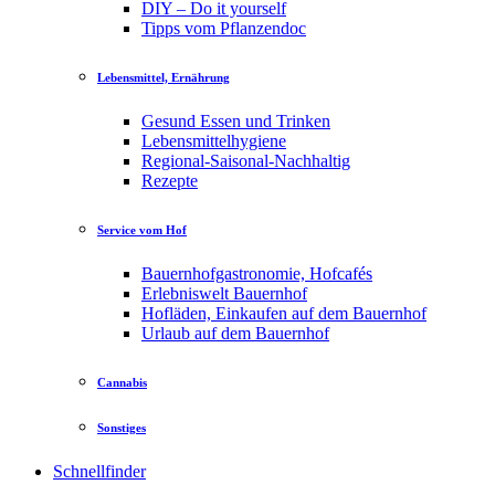
DIY – Do it yourself
Tipps vom Pflanzendoc
Lebensmittel, Ernährung
Gesund Essen und Trinken
Lebensmittelhygiene
Regional-Saisonal-Nachhaltig
Rezepte
Service vom Hof
Bauernhofgastronomie, Hofcafés
Erlebniswelt Bauernhof
Hofläden, Einkaufen auf dem Bauernhof
Urlaub auf dem Bauernhof
Cannabis
Sonstiges
Schnellfinder