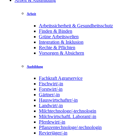
Arbeit & AusBildung
Arbeit
Arbeitssicherheit & Gesundheitsschutz
Finden & Binden
Grüne Arbeitswelten
Integration & Inklusion
Rechte & Pflichten
Vorsorgen & Absichern
Ausbildung
Fachkraft Agrarservice
Fischwirt/-in
Forstwirt/-in
Gärtner/-in
Hauswirtschafter/-in
Landwirt/-in
Milchtechnologe/-technologin
Milchwirtschaftl. Laborant/-in
Pferdewirt/-in
Pflanzentechnologe/-technologin
Revierjäger/-in