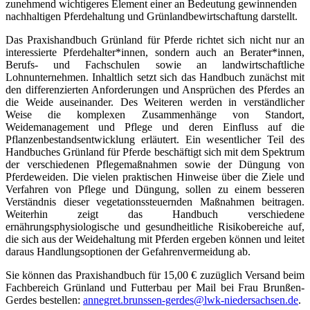
zunehmend wichtigeres Element einer an Bedeutung gewinnenden
nachhaltigen Pferdehaltung und Grünlandbewirtschaftung darstellt.
Das Praxishandbuch Grünland für Pferde richtet sich nicht nur an
interessierte Pferdehalter*innen, sondern auch an Berater*innen,
Berufs- und Fachschulen sowie an landwirtschaftliche
Lohnunternehmen. Inhaltlich setzt sich das Handbuch zunächst mit
den differenzierten Anforderungen und Ansprüchen des Pferdes an
die Weide auseinander. Des Weiteren werden in verständlicher
Weise die komplexen Zusammenhänge von Standort,
Weidemanagement und Pflege und deren Einfluss auf die
Pflanzenbestandsentwicklung erläutert. Ein wesentlicher Teil des
Handbuches Grünland für Pferde beschäftigt sich mit dem Spektrum
der verschiedenen Pflegemaßnahmen sowie der Düngung von
Pferdeweiden. Die vielen praktischen Hinweise über die Ziele und
Verfahren von Pflege und Düngung, sollen zu einem besseren
Verständnis dieser vegetationssteuernden Maßnahmen beitragen.
Weiterhin zeigt das Handbuch verschiedene
ernährungsphysiologische und gesundheitliche Risikobereiche auf,
die sich aus der Weidehaltung mit Pferden ergeben können und leitet
daraus Handlungsoptionen der Gefahrenvermeidung ab.
Sie können das Praxishandbuch für 15,00 € zuzüglich Versand beim
Fachbereich Grünland und Futterbau per Mail bei Frau Brunßen-
Gerdes bestellen:
annegret.brunssen-gerdes@lwk-niedersachsen.de
.