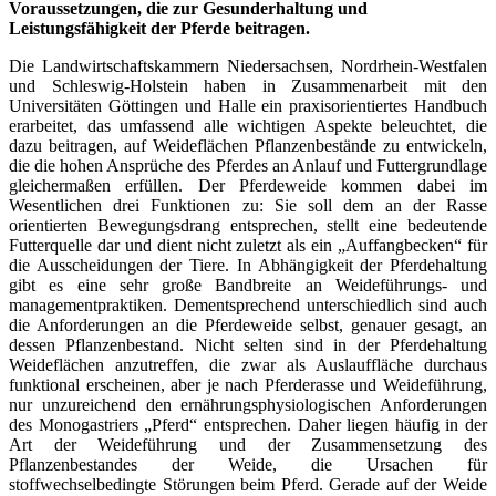
Voraussetzungen, die zur Gesunderhaltung und
Leistungsfähigkeit der Pferde beitragen.
Die Landwirtschaftskammern Niedersachsen, Nordrhein-Westfalen
und Schleswig-Holstein haben in Zusammenarbeit mit den
Universitäten Göttingen und Halle ein praxisorientiertes Handbuch
erarbeitet, das umfassend alle wichtigen Aspekte beleuchtet, die
dazu beitragen, auf Weideflächen Pflanzenbestände zu entwickeln,
die die hohen Ansprüche des Pferdes an Anlauf und Futtergrundlage
gleichermaßen erfüllen. Der Pferdeweide kommen dabei im
Wesentlichen drei Funktionen zu: Sie soll dem an der Rasse
orientierten Bewegungsdrang entsprechen, stellt eine bedeutende
Futterquelle dar und dient nicht zuletzt als ein „Auffangbecken“ für
die Ausscheidungen der Tiere. In Abhängigkeit der Pferdehaltung
gibt es eine sehr große Bandbreite an Weideführungs- und
managementpraktiken. Dementsprechend unterschiedlich sind auch
die Anforderungen an die Pferdeweide selbst, genauer gesagt, an
dessen Pflanzenbestand. Nicht selten sind in der Pferdehaltung
Weideflächen anzutreffen, die zwar als Auslauffläche durchaus
funktional erscheinen, aber je nach Pferderasse und Weideführung,
nur unzureichend den ernährungsphysiologischen Anforderungen
des Monogastriers „Pferd“ entsprechen. Daher liegen häufig in der
Art der Weideführung und der Zusammensetzung des
Pflanzenbestandes der Weide, die Ursachen für
stoffwechselbedingte Störungen beim Pferd. Gerade auf der Weide