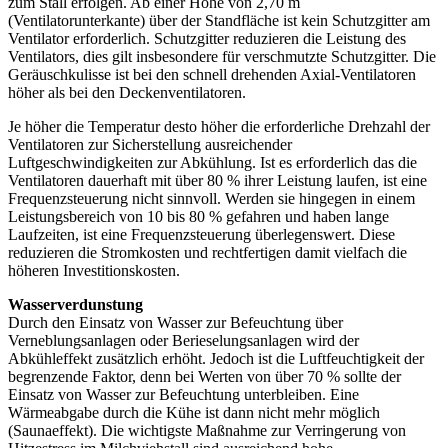
zum Stall erfolgen. Ab einer Höhe von 2,70 m
(Ventilatorunterkante) über der Standfläche ist kein Schutzgitter am
Ventilator erforderlich. Schutzgitter reduzieren die Leistung des
Ventilators, dies gilt insbesondere für verschmutzte Schutzgitter. Die
Geräuschkulisse ist bei den schnell drehenden Axial-Ventilatoren
höher als bei den Deckenventilatoren.
Je höher die Temperatur desto höher die erforderliche Drehzahl der
Ventilatoren zur Sicherstellung ausreichender
Luftgeschwindigkeiten zur Abkühlung. Ist es erforderlich das die
Ventilatoren dauerhaft mit über 80 % ihrer Leistung laufen, ist eine
Frequenzsteuerung nicht sinnvoll. Werden sie hingegen in einem
Leistungsbereich von 10 bis 80 % gefahren und haben lange
Laufzeiten, ist eine Frequenzsteuerung überlegenswert. Diese
reduzieren die Stromkosten und rechtfertigen damit vielfach die
höheren Investitionskosten.
Wasserverdunstung
Durch den Einsatz von Wasser zur Befeuchtung über
Verneblungsanlagen oder Berieselungsanlagen wird der
Abkühleffekt zusätzlich erhöht. Jedoch ist die Luftfeuchtigkeit der
begrenzende Faktor, denn bei Werten von über 70 % sollte der
Einsatz von Wasser zur Befeuchtung unterbleiben. Eine
Wärmeabgabe durch die Kühe ist dann nicht mehr möglich
(Saunaeffekt). Die wichtigste Maßnahme zur Verringerung von