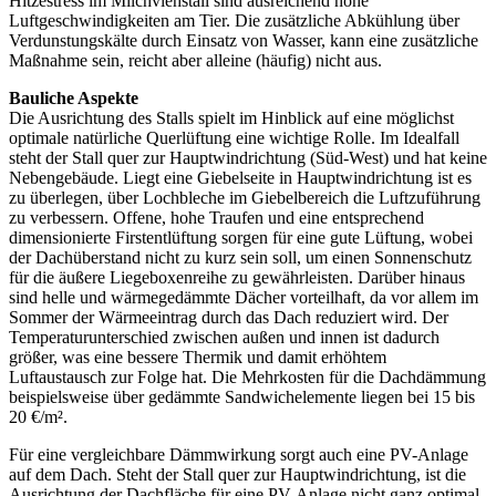
Hitzestress im Milchviehstall sind ausreichend hohe
Luftgeschwindigkeiten am Tier. Die zusätzliche Abkühlung über
Verdunstungskälte durch Einsatz von Wasser, kann eine zusätzliche
Maßnahme sein, reicht aber alleine (häufig) nicht aus.
Bauliche Aspekte
Die Ausrichtung des Stalls spielt im Hinblick auf eine möglichst
optimale natürliche Querlüftung eine wichtige Rolle. Im Idealfall
steht der Stall quer zur Hauptwindrichtung (Süd-West) und hat keine
Nebengebäude. Liegt eine Giebelseite in Hauptwindrichtung ist es
zu überlegen, über Lochbleche im Giebelbereich die Luftzuführung
zu verbessern. Offene, hohe Traufen und eine entsprechend
dimensionierte Firstentlüftung sorgen für eine gute Lüftung, wobei
der Dachüberstand nicht zu kurz sein soll, um einen Sonnenschutz
für die äußere Liegeboxenreihe zu gewährleisten. Darüber hinaus
sind helle und wärmegedämmte Dächer vorteilhaft, da vor allem im
Sommer der Wärmeeintrag durch das Dach reduziert wird. Der
Temperaturunterschied zwischen außen und innen ist dadurch
größer, was eine bessere Thermik und damit erhöhtem
Luftaustausch zur Folge hat. Die Mehrkosten für die Dachdämmung
beispielsweise über gedämmte Sandwichelemente liegen bei 15 bis
20 €/m².
Für eine vergleichbare Dämmwirkung sorgt auch eine PV-Anlage
auf dem Dach. Steht der Stall quer zur Hauptwindrichtung, ist die
Ausrichtung der Dachfläche für eine PV-Anlage nicht ganz optimal.