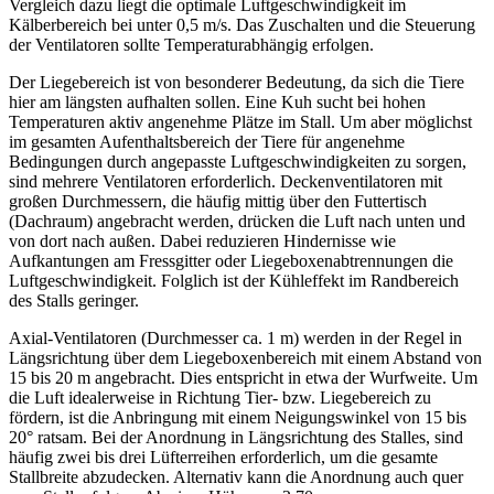
Vergleich dazu liegt die optimale Luftgeschwindigkeit im
Kälberbereich bei unter 0,5 m/s. Das Zuschalten und die Steuerung
der Ventilatoren sollte Temperaturabhängig erfolgen.
Der Liegebereich ist von besonderer Bedeutung, da sich die Tiere
hier am längsten aufhalten sollen. Eine Kuh sucht bei hohen
Temperaturen aktiv angenehme Plätze im Stall. Um aber möglichst
im gesamten Aufenthaltsbereich der Tiere für angenehme
Bedingungen durch angepasste Luftgeschwindigkeiten zu sorgen,
sind mehrere Ventilatoren erforderlich. Deckenventilatoren mit
großen Durchmessern, die häufig mittig über den Futtertisch
(Dachraum) angebracht werden, drücken die Luft nach unten und
von dort nach außen. Dabei reduzieren Hindernisse wie
Aufkantungen am Fressgitter oder Liegeboxenabtrennungen die
Luftgeschwindigkeit. Folglich ist der Kühleffekt im Randbereich
des Stalls geringer.
Axial-Ventilatoren (Durchmesser ca. 1 m) werden in der Regel in
Längsrichtung über dem Liegeboxenbereich mit einem Abstand von
15 bis 20 m angebracht. Dies entspricht in etwa der Wurfweite. Um
die Luft idealerweise in Richtung Tier- bzw. Liegebereich zu
fördern, ist die Anbringung mit einem Neigungswinkel von 15 bis
20° ratsam. Bei der Anordnung in Längsrichtung des Stalles, sind
häufig zwei bis drei Lüfterreihen erforderlich, um die gesamte
Stallbreite abzudecken. Alternativ kann die Anordnung auch quer