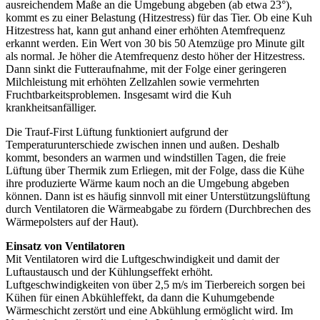
ausreichendem Maße an die Umgebung abgeben (ab etwa 23°),
kommt es zu einer Belastung (Hitzestress) für das Tier. Ob eine Kuh
Hitzestress hat, kann gut anhand einer erhöhten Atemfrequenz
erkannt werden. Ein Wert von 30 bis 50 Atemzüge pro Minute gilt
als normal. Je höher die Atemfrequenz desto höher der Hitzestress.
Dann sinkt die Futteraufnahme, mit der Folge einer geringeren
Milchleistung mit erhöhten Zellzahlen sowie vermehrten
Fruchtbarkeitsproblemen. Insgesamt wird die Kuh
krankheitsanfälliger.
Die Trauf-First Lüftung funktioniert aufgrund der
Temperaturunterschiede zwischen innen und außen. Deshalb
kommt, besonders an warmen und windstillen Tagen, die freie
Lüftung über Thermik zum Erliegen, mit der Folge, dass die Kühe
ihre produzierte Wärme kaum noch an die Umgebung abgeben
können. Dann ist es häufig sinnvoll mit einer Unterstützungslüftung
durch Ventilatoren die Wärmeabgabe zu fördern (Durchbrechen des
Wärmepolsters auf der Haut).
Einsatz von Ventilatoren
Mit Ventilatoren wird die Luftgeschwindigkeit und damit der
Luftaustausch und der Kühlungseffekt erhöht.
Luftgeschwindigkeiten von über 2,5 m/s im Tierbereich sorgen bei
Kühen für einen Abkühleffekt, da dann die Kuhumgebende
Wärmeschicht zerstört und eine Abkühlung ermöglicht wird. Im