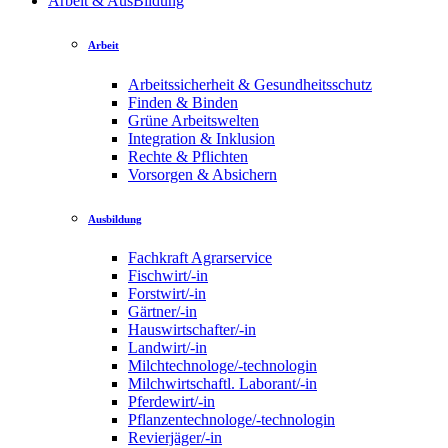
Arbeit & AusBildung
Arbeit
Arbeitssicherheit & Gesundheitsschutz
Finden & Binden
Grüne Arbeitswelten
Integration & Inklusion
Rechte & Pflichten
Vorsorgen & Absichern
Ausbildung
Fachkraft Agrarservice
Fischwirt/-in
Forstwirt/-in
Gärtner/-in
Hauswirtschafter/-in
Landwirt/-in
Milchtechnologe/-technologin
Milchwirtschaftl. Laborant/-in
Pferdewirt/-in
Pflanzentechnologe/-technologin
Revierjäger/-in