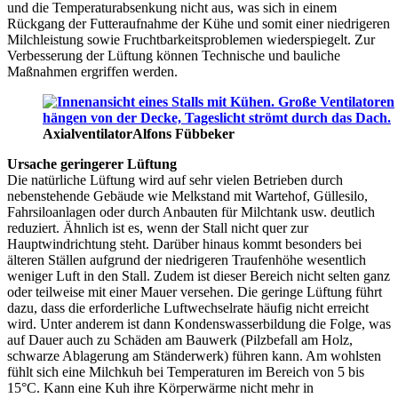
und die Temperaturabsenkung nicht aus, was sich in einem
Rückgang der Futteraufnahme der Kühe und somit einer niedrigeren
Milchleistung sowie Fruchtbarkeitsproblemen wiederspiegelt. Zur
Verbesserung der Lüftung können Technische und bauliche
Maßnahmen ergriffen werden.
Axialventilator
Alfons Fübbeker
Ursache geringerer Lüftung
Die natürliche Lüftung wird auf sehr vielen Betrieben durch
nebenstehende Gebäude wie Melkstand mit Wartehof, Güllesilo,
Fahrsiloanlagen oder durch Anbauten für Milchtank usw. deutlich
reduziert. Ähnlich ist es, wenn der Stall nicht quer zur
Hauptwindrichtung steht. Darüber hinaus kommt besonders bei
älteren Ställen aufgrund der niedrigeren Traufenhöhe wesentlich
weniger Luft in den Stall. Zudem ist dieser Bereich nicht selten ganz
oder teilweise mit einer Mauer versehen. Die geringe Lüftung führt
dazu, dass die erforderliche Luftwechselrate häufig nicht erreicht
wird. Unter anderem ist dann Kondenswasserbildung die Folge, was
auf Dauer auch zu Schäden am Bauwerk (Pilzbefall am Holz,
schwarze Ablagerung am Ständerwerk) führen kann. Am wohlsten
fühlt sich eine Milchkuh bei Temperaturen im Bereich von 5 bis
15°C. Kann eine Kuh ihre Körperwärme nicht mehr in