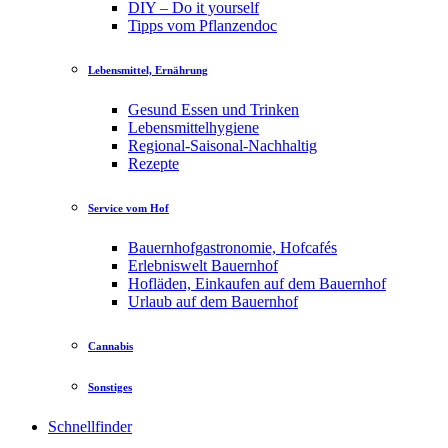
DIY – Do it yourself
Tipps vom Pflanzendoc
Lebensmittel, Ernährung
Gesund Essen und Trinken
Lebensmittelhygiene
Regional-Saisonal-Nachhaltig
Rezepte
Service vom Hof
Bauernhofgastronomie, Hofcafés
Erlebniswelt Bauernhof
Hofläden, Einkaufen auf dem Bauernhof
Urlaub auf dem Bauernhof
Cannabis
Sonstiges
Schnellfinder