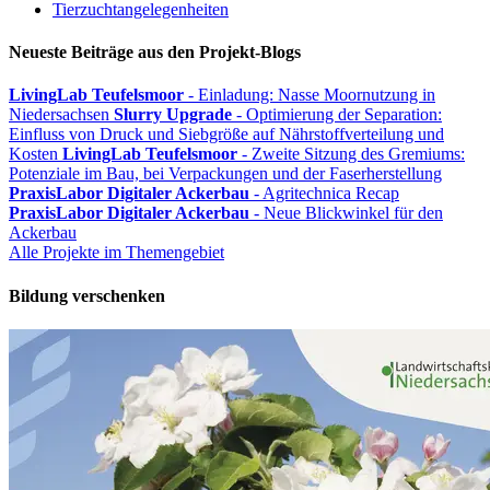
Tierzuchtangelegenheiten
Neueste Beiträge aus den Projekt-Blogs
LivingLab Teufelsmoor
- Einladung: Nasse Moornutzung in
Niedersachsen
Slurry Upgrade
- Optimierung der Separation:
Einfluss von Druck und Siebgröße auf Nährstoffverteilung und
Kosten
LivingLab Teufelsmoor
- Zweite Sitzung des Gremiums:
Potenziale im Bau, bei Verpackungen und der Faserherstellung
PraxisLabor Digitaler Ackerbau
- Agritechnica Recap
PraxisLabor Digitaler Ackerbau
- Neue Blickwinkel für den
Ackerbau
Alle Projekte im Themengebiet
Bildung verschenken