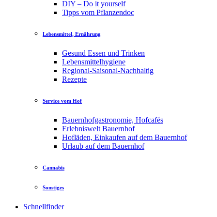
DIY – Do it yourself
Tipps vom Pflanzendoc
Lebensmittel, Ernährung
Gesund Essen und Trinken
Lebensmittelhygiene
Regional-Saisonal-Nachhaltig
Rezepte
Service vom Hof
Bauernhofgastronomie, Hofcafés
Erlebniswelt Bauernhof
Hofläden, Einkaufen auf dem Bauernhof
Urlaub auf dem Bauernhof
Cannabis
Sonstiges
Schnellfinder