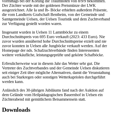
vormittags bei der Körung die Traumnoten von 8/9/9 bekommen.
Der Züchter wurde mit der goldenen Preismünze der LWK
ausgezeichnet. Alle Ia und Ib- Böcke erhielten außerdem Präsente,
die vom Landkreis Grafschaft Bentheim, von der Gemeinde und
Samtgemeinde Uelsen, der Uelsen Touristik und dem Zuchtverband
zur Verfügung gestellt worden waren.
Insgesamt wurden in Uelsen 11 Lammböcke zu einem
Durchschnittspreis von 695 Euro verkauft (2023: 433 Euro). Nie
zuvor wurden annähernd hohe Durchschnittspreise erzielt und nie
zuvor konnten in Uelsen alle Jungböcke verkauft werden. Auf der
Homepage der nds. Schafzuchtverbände finden Interessenten
weitere verkäufliche, leistungsgeprüfte und gekörte Schafböcke.
Erfreulicherweise war in diesem Jahr das Wetter sehr gut. Die
Vertreter des Zuchtverbandes und der Gemeinde Uelsen diskutieren
seit einiger Zeit über mögliche Alternativen, damit die Veranstaltung
auch bei Starkregen oder sonstigen Wetterkapriolen durchgeführt
werden kann.
Anlässlich des 30-jährigen Jubiläums fand nach der Auktion auf
dem Gelände vom Heilpädagogischen Bauernhof in Uelsen ein
Züchterabend mit gemütlichem Beisammensein statt.
Downloads