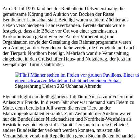
Am 29. Jul 1995 fand bei der Reithalle in Uelsen erstmalig die
gemeinsame Körung und Auktion von Böcken der Rasse
Bentheimer Landschaf statt. Beteiligt waren seitdem Züchter aus
sieben verschiedenen Landesverbänden. Bereits damals wurde
festgelegt, dass alle Böcke vor Ort von einer gemeinsamen
Körkommission gekört werden. An der Vorbereitung und
Organisation sowie der Gestaltung des Rahmenprogramms waren
von Anfang an der Fremdenverkehrsverein, die Gemeinde und auch
der Tierpark Nordhorn beteiligt. Mehrfach war die Veranstaltung
eingebettet in den Grafschafter Haus- und Nutztiertag, der jetzt im
zweijährigen Turnus stattfindet.
Siegerehrung Uelsen 2024
Johanna Ahrends
Eigentlich gibt ein dreißigjähriges Jubiläum Anlass zum Feiern und
Anlass zur Freude. In diesem Jahr aber war niemand zum Feiern zu
Mute, denn bereits im Juli waren die ersten Tiere an der
Blauzungenkrankheit erkrankt. Zum Zeitpunkt der Auktion waren
nur die Bundesländer Niedersachsen und Nordrhein-Westfalen als
Restriktionsgebiet eingestuft. Damit Tiere auch in freie Gebiete /
andere Bundesländer verkauft werden konnten, mussten alle
Verkaufstiere vorab mit Repellentien gegen Stechmücken behandelt