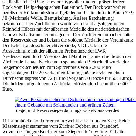
schließlich ein 103 kg schwerer, typvoller und gut präsentierteer
Bock vom Heilpädagogischen Bauernhof. Der Bock war vorher
bereits der Körkommission aufgefallen und hatte dort die Boten 7 / 9
/ 8 (Merkmale Wolle, Bemuskelung, Äußere Erscheinung)
bekommen. Der Zuchtbetrieb wurde vom Landtagsabgeorneten
Reinhold Hilbers mit der silbernen Medaille des niedersächsischen
Landwirtschaftsministeriums geehrt. Der Züchter Schumacher hatte
den Reservesieger und bekam die goldene Medaille der Vereinigung
Deutscher Landesschafzuchtverbände, VDL. Über die
Auszeichnung mit der silbernen Preismünze der LWK
Niedersachsen durch Vizepräsident Manfred Tannen freute sich der
Züchter de Lange. Nach einem spannenden Bieterduell wurde der
Siegerbock schließlich zum Spitzenpreis von 2.200 Euro
zugeschlagen. Die 20 verkauften Jährlingsböcke erzielten einen
Durchschnittspreis von 728 Euro (Vorjahr: 30 Böcke für 564 Euro).
Die beiden aufgetriebenen Altböcke erlösten durchschnittlich 600
Euro.
Sieger und Reservesieger Jährlingsböcke
Klaus Gerdes
11 Lammböcke konkurrierten in zwei Klassen um den Sieg. Beide
Klassensieger stammten vom Züchter Dobben aus Quendorf,
wovon der jüngere Bock der zum Sieger erklärt wurde. Er hatte