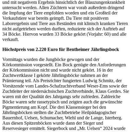
und mit negativem Ergebnis hinsichtlich der Blauzungenkrankheit
untersucht werden. Allen Züchtern war vorab außerdem dringend
die Impfung der Tiere empfohlen worden und ein Großteil der
Verkaufstiere war bereits geimpft. Da Tiere mit positivem
Laborergebnis und Tiere aus Beständen mit klinisch kranken Tieren
nicht aufgetrieben werden durften, reduzierte sich der Auftrieb auf
34 Böcke. Hiervon wurden 33 Böcke gekört (Vorjahr: 60) und alle
verkauft.
Höchstpreis von 2.220 Euro für Bentheimer Jährlingsbock
Vormittags wurden die Jungböcke gewogen und der
Körkommission vorgestellt. Ein Bock genügte den Anforderungen
der Körkommission nicht und wurde nicht gekört. 16 in der
Zuchtwertklasse I gekörte Jährlingsböcke nahmen an der
Prämierung teil. Als Preisrichter fungierten Ludwig Schmitz, der
Vorsitzende vom Landes-Schafzuchtverband Weser-Ems sowie der
Zuchtleiter der niedersächsischen Zuchtverbände, Klaus Gerdes. Sie
waren mit der Qualität des Jahrgangs sehr zufrieden. Zahlreiche
Böcke waren sehr rassetypisch und zeigten auch die gewünschte
Pigmentierung am Kopf. Die drei Klassensieger bei den
Jährlingsböcken stellten die Zuchtbetriebe Heilpädagogischer
Bauernhof, Uelsen, Schumacher, Wiehl und de Lange, Isterberg.
Aus diesen Spitzenböcken wurde dann der Sieger und
Reservesieger ermittelt. Siegerbock und „Mr. Uelsen“ 2024 wurde