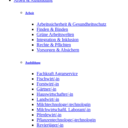
Arbeit & AusBildung
Arbeit
Arbeitssicherheit & Gesundheitsschutz
Finden & Binden
Grüne Arbeitswelten
Integration & Inklusion
Rechte & Pflichten
Vorsorgen & Absichern
Ausbildung
Fachkraft Agrarservice
Fischwirt/-in
Forstwirt/-in
Gärtner/-in
Hauswirtschafter/-in
Landwirt/-in
Milchtechnologe/-technologin
Milchwirtschaftl. Laborant/-in
Pferdewirt/-in
Pflanzentechnologe/-technologin
Revierjäger/-in