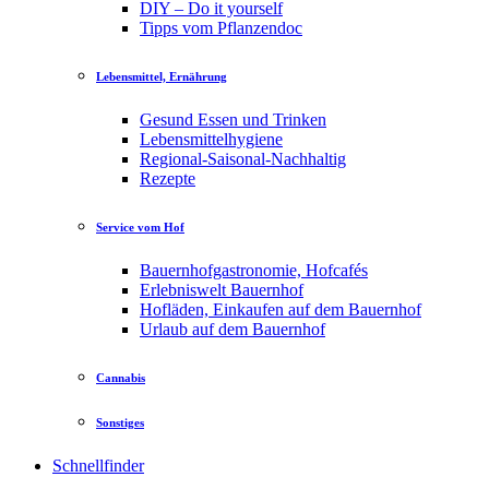
DIY – Do it yourself
Tipps vom Pflanzendoc
Lebensmittel, Ernährung
Gesund Essen und Trinken
Lebensmittelhygiene
Regional-Saisonal-Nachhaltig
Rezepte
Service vom Hof
Bauernhofgastronomie, Hofcafés
Erlebniswelt Bauernhof
Hofläden, Einkaufen auf dem Bauernhof
Urlaub auf dem Bauernhof
Cannabis
Sonstiges
Schnellfinder