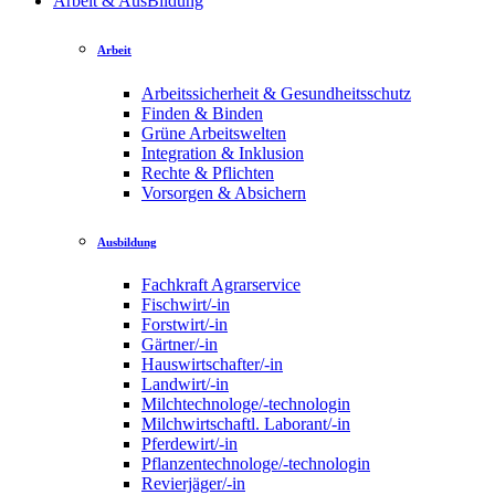
Arbeit & AusBildung
Arbeit
Arbeitssicherheit & Gesundheitsschutz
Finden & Binden
Grüne Arbeitswelten
Integration & Inklusion
Rechte & Pflichten
Vorsorgen & Absichern
Ausbildung
Fachkraft Agrarservice
Fischwirt/-in
Forstwirt/-in
Gärtner/-in
Hauswirtschafter/-in
Landwirt/-in
Milchtechnologe/-technologin
Milchwirtschaftl. Laborant/-in
Pferdewirt/-in
Pflanzentechnologe/-technologin
Revierjäger/-in