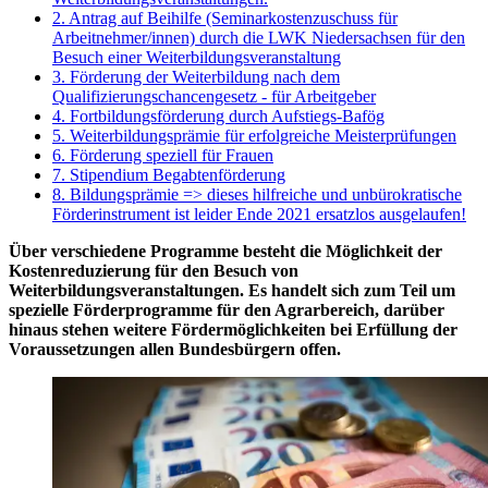
2. Antrag auf Beihilfe (Seminarkostenzuschuss für
Arbeitnehmer/innen) durch die LWK Niedersachsen für den
Besuch einer Weiterbildungsveranstaltung
3. Förderung der Weiterbildung nach dem
Qualifizierungschancengesetz - für Arbeitgeber
4. Fortbildungsförderung durch Aufstiegs-Bafög
5. Weiterbildungsprämie für erfolgreiche Meisterprüfungen
6. Förderung speziell für Frauen
7. Stipendium Begabtenförderung
8. Bildungsprämie => dieses hilfreiche und unbürokratische
Förderinstrument ist leider Ende 2021 ersatzlos ausgelaufen!
Über verschiedene Programme besteht die Möglichkeit der
Kostenreduzierung für den Besuch von
Weiterbildungsveranstaltungen. Es handelt sich zum Teil um
spezielle Förderprogramme für den Agrarbereich, darüber
hinaus stehen weitere Fördermöglichkeiten bei Erfüllung der
Voraussetzungen allen Bundesbürgern offen.